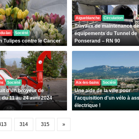
Aigueblanche
Circulation
Travaux de maintenance d
-du-lac
Société
équipements du Tunnel de
n Tulipes contre le Cancer
Ponserand – RN 90
ns
Société
Aix-les-bains
Société
uit d'un broyeur de
Une aide de la ville pour
 du 11 au 24 avril 2024
l'acquisition d'un vélo à as
électrique !
313
314
315
»