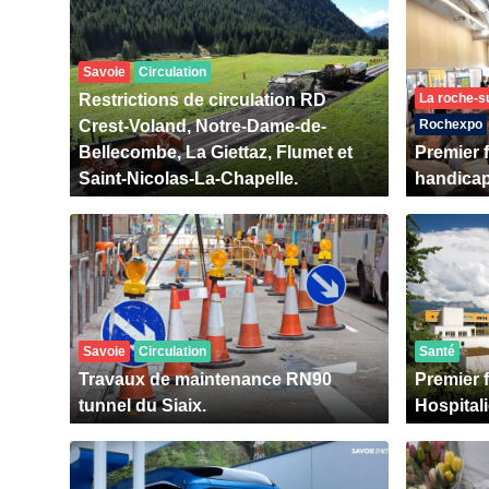
Savoie
Circulation
Restrictions de circulation RD
La roche-s
Crest-Voland, Notre-Dame-de-
Rochexpo
Bellecombe, La Giettaz, Flumet et
Premier 
Saint-Nicolas-La-Chapelle.
handica
Savoie
Circulation
Santé
Travaux de maintenance RN90
Premier 
tunnel du Siaix.
Hospital