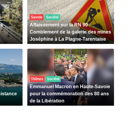
Savoie
Société
es
Affaissement sur la RN 90 :
Comblement de la galerie des mines
Joséphine à La Plagne-Tarentaise
Thônes
Société
Emmanuel Macron en Haute-Savoie
sistance
pour la commémoration des 80 ans
de la Libération