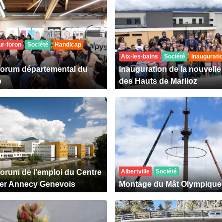
ur-foron
Société
Handicap
Aix-les-bains
Société
Inaugurati
forum départemental du
Inauguration de la nouvelle
p
des Hauts de Marlioz
forum de l’emploi du Centre
Albertville
Société
ier Annecy Genevois
Montage du Mât Olympique