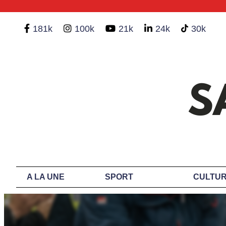
181k
100k
21k
24k
30k
A LA UNE
SPORT
CULTUR