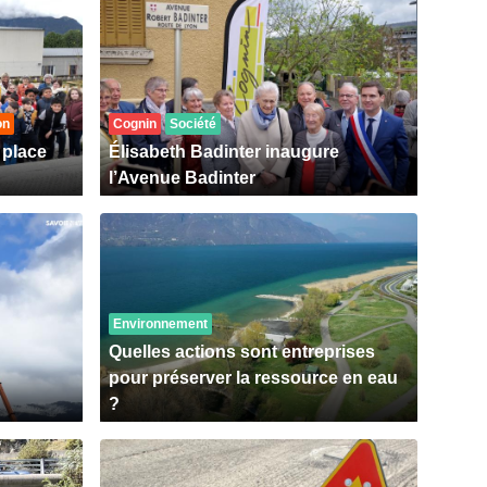
on
Cognin
Société
 place
Élisabeth Badinter inaugure
l’Avenue Badinter
Environnement
Quelles actions sont entreprises
pour préserver la ressource en eau
?