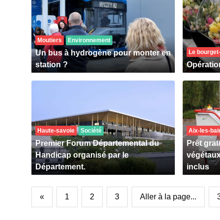
Moutiers
Environnement
Un bus à hydrogène pour monter en
Le bourget
station ?
Opératio
Haute-savoie
Société
Aix-les-bai
Premier Forum Départemental du
Prêt grat
Handicap organisé par le
végétaux
Département.
inclus
«
1
2
3
Aller à la page...