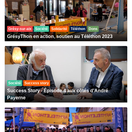
Grésy-sur-aix
Société
Solidarité
Téléthon
Dons
GrésyThon en action, soutien au Téléthon 2023
Société
Success story
Success Story - Épisode 4 aux côtés d'André
Payerne