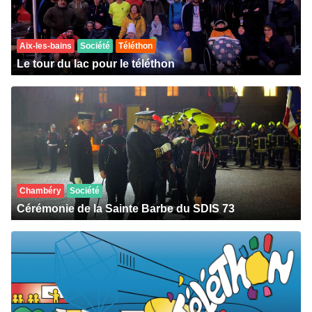
Aix-les-bains
Société
Téléthon
Le tour du lac pour le téléthon
Chambéry
Société
Cérémonie de la Sainte Barbe du SDIS 73