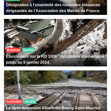
Désignation à l’unanimité des nouvelles instances
dirigeantes de l’Association des Maires de France.
Bramans
Société
Éboulement sur la RD 1006 : circulation interrompue
jusqu’au 6 janvier 2024.
La léchère
Société
La ligne ferroviaire Albertville-Bourg-Saint-Maurice