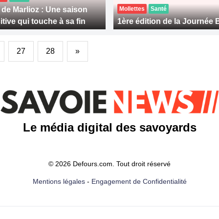
de Marlioz : Une saison
Mollettes
Santé
tive qui touche à sa fin
1ère édition de la Journée 
27
28
»
Le média digital des savoyards
© 2026 Defours.com. Tout droit réservé
Mentions légales
-
Engagement de Confidentialité