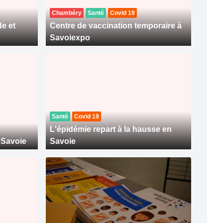
Chambéry
Santé
Covid 19
de et
Centre de vaccination temporaire à
Savoiexpo
Santé
Covid 19
L'épidémie repart à la hausse en
 Savoie
Savoie