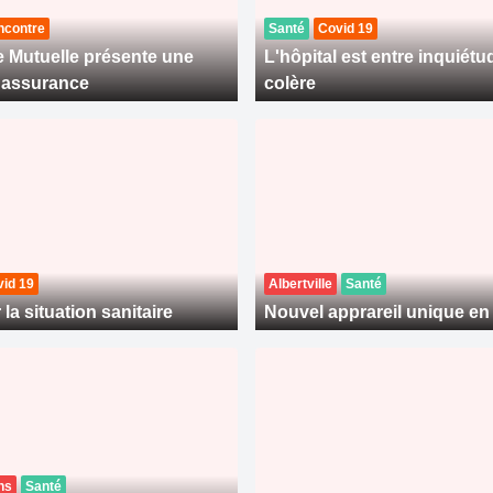
ncontre
Santé
Covid 19
 Mutuelle présente une
L'hôpital est entre inquiétu
 assurance
colère
id 19
Albertville
Santé
 la situation sanitaire
Nouvel apprareil unique en
ns
Santé