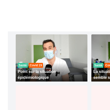
Santé
Covid 19
Santé
Cov
Point sur la situation
La situat
épidémiologique
semble s