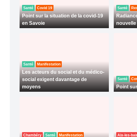
Santé
Covid 19
Santé
Re
Point sur la situation de la covid-19
Radiance
en Savoie
nouvelle
Santé
Manifestation
Les acteurs du social et du médico-
social exigent davantage de
Santé
Cov
moyens
Point sur
Chambéry
Santé
Manifestation
Aix-les-bai