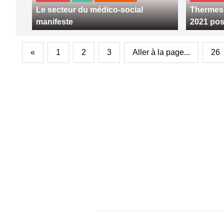
Le secteur du médico-social
Thermes 
manifeste
2021 posi
«
1
2
3
Aller à la page...
26