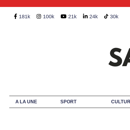
181k
100k
21k
24k
30k
A LA UNE
SPORT
CULTUR