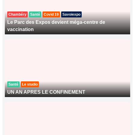
Chambéry
Santé
Covid 19
Savoiexpo
Le Parc des Expos devient méga-centre de
vaccination
Santé
Le studio
UN AN APRES LE CONFINEMENT