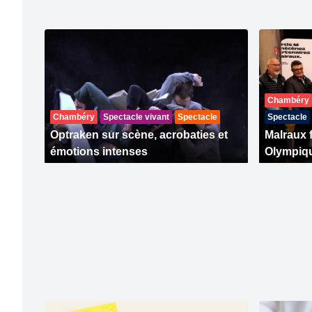
Chambéry
Chambéry
Spectacle vivant
Spectacle
Spectacle
Optraken sur scène, acrobaties et
Malraux f
émotions intenses
Olympiq