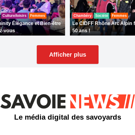
Culture/loisirs
Femmes
Chambéry
Société
Femmes
inity Élégance et Bien-être
Le CIDFF Rhône Arc Alpin f
z-vous
50 ans !
Afficher plus
Le média digital des savoyards