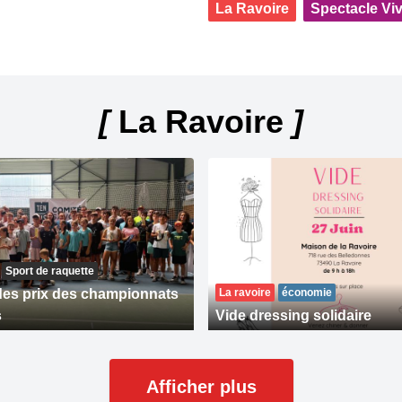
La Ravoire
Spectacle Vi
[
La Ravoire
]
Sport de raquette
es prix des championnats
La ravoire
économie
s
Vide dressing solidaire
Afficher plus