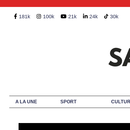
181k
100k
21k
24k
30k
A LA UNE
SPORT
CULTUR