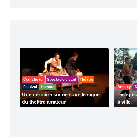
Courchevel
Spectacle vivant
Théâtre
Festival
Humour
Annecy
S
Une dernière soirée sous le signe
Les spec
du théâtre amateur
la ville