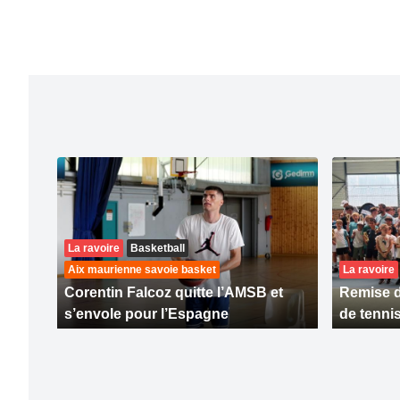
La ravoire
Basketball
Aix maurienne savoie basket
La ravoire
Corentin Falcoz quitte l’AMSB et
Remise d
s’envole pour l’Espagne
de tenni