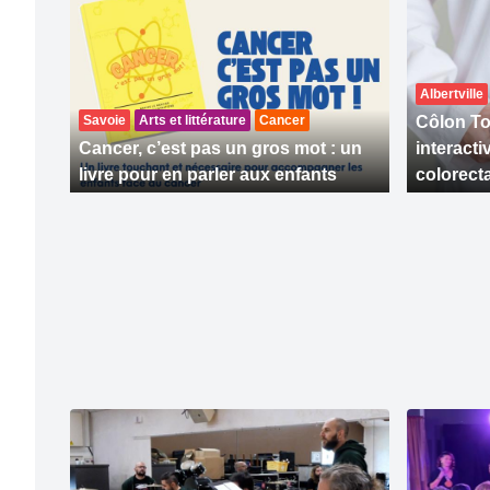
Albertville
Savoie
Arts et littérature
Cancer
Côlon To
Cancer, c’est pas un gros mot : un
interact
livre pour en parler aux enfants
colorecta