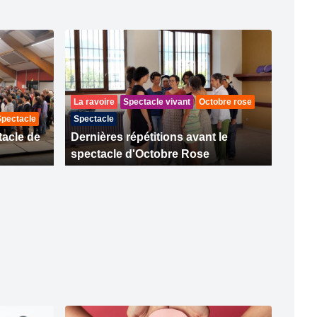
La ravoire
Spectacle vivant
Octobre rose
Spectacle
Spectacle
tacle de
Dernières répétitions avant le
spectacle d'Octobre Rose