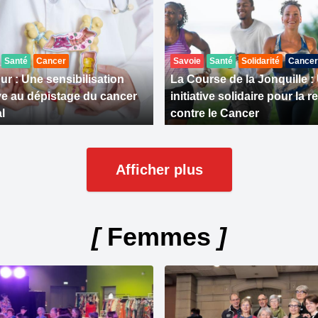
Santé
Cancer
Savoie
Santé
Solidarité
Cancer
ur : Une sensibilisation
La Course de la Jonquille :
ive au dépistage du cancer
initiative solidaire pour la 
l
contre le Cancer
Afficher plus
[
Femmes
]