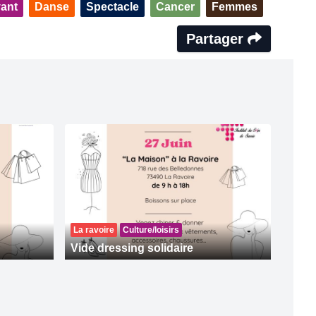
vant
Danse
Spectacle
Cancer
Femmes
Partager
La ravoire
Culture/loisirs
Vide dressing solidaire