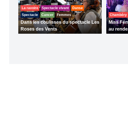
La ravoire
Spectacle vivant
Danse
Spectacle
Cancer
Femmes
Chambéry
Dans les coulisses du spectacle Les
Miss Fém
Roses des Vents
au rende