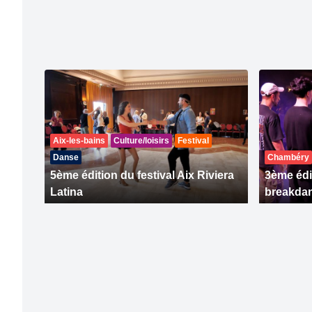
Aix-les-bains
Culture/loisirs
Festival
Danse
Chambéry
5ème édition du festival Aix Riviera
3ème édi
Latina
breakdan