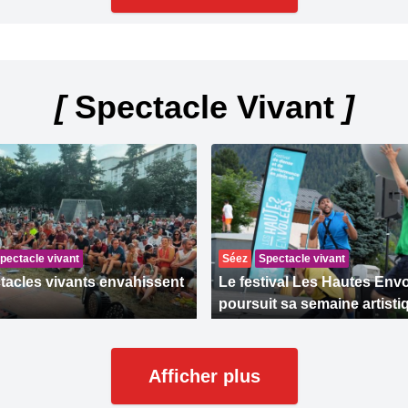
[
Spectacle Vivant
]
pectacle vivant
Séez
Spectacle vivant
tacles vivants envahissent
Le festival Les Hautes Env
poursuit sa semaine artisti
Afficher plus