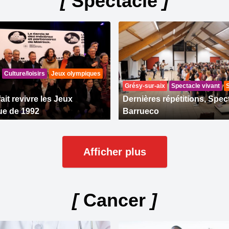
[
Spectacle
]
Culture/loisirs
Jeux olympiques
Grésy-sur-aix
Spectacle vivant
ait revivre les Jeux
Dernières répétitions, Spec
ue de 1992
Barrueco
Afficher plus
[
Cancer
]