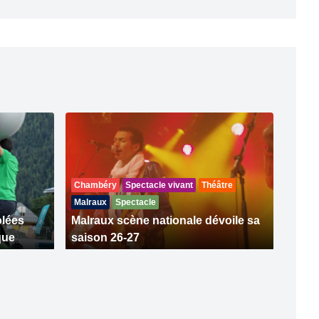
Chambéry
Spectacle vivant
Théâtre
Malraux
Spectacle
olées
Malraux scène nationale dévoile sa
que
saison 26-27