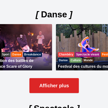
[
Danse
]
Sport
Danse
Breakdance
Chambéry
Spectacle vivant
Fest
tion des battles de
Danse
Culture
Monde
ce Scare of Glory
Festival des cultures du m
Afficher plus