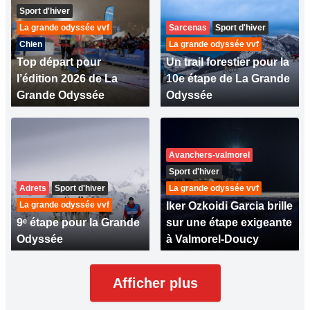
Sport d'hiver
La grande odyssée vvf
Sarcenas
Sport d'hiver
Chien
La grande odyssée vvf
Top départ pour
Un trail forestier pour la
l’édition 2026 de La
10e étape de La Grande
Grande Odyssée
Odyssée
Avanchers-valmorel
Sport d'hiver
Adrets
Sport d'hiver
La grande odyssée vvf
La grande odyssée vvf
Iker Ozkoidi Garcia brille
9ᵉ étape pour la Grande
sur une étape exigeante
Odyssée
à Valmorel-Doucy
Afficher plus