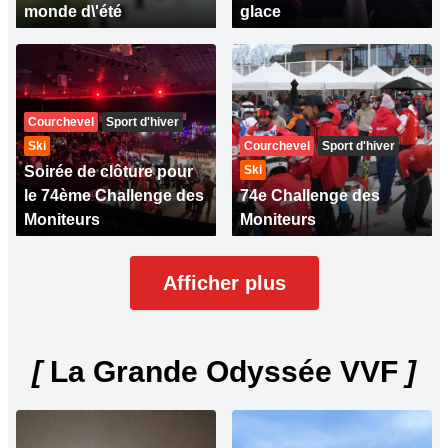
monde d\'été
glace
Courchevel
Sport d'hiver
Ski
Courchevel
Sport d'hiver
Soirée de clôture pour
Ski
le 74ème Challenge des
74e Challenge des
Moniteurs
Moniteurs
Afficher plus
[
La Grande Odyssée VVF
]