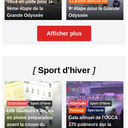
Tous en piste pour la
La grande odyssée vvf
9ème étape de la
9ᵉ étape pour la Grande
Grande Odyssée
Odyssée
Afficher plus
[
Sport d'hiver
]
Courchevel
Sport d'hiver
Albertville
Sport d'hiver
Les sauteurs français
Patinage
Spectacle
en pleine préparation
Gala annuel de l'OGCA :
avant la coupe du
170 patineurs sur la