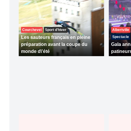
Courchevel
Sport d'hiver
Albertville
Les sauteurs français en pleine
Spectacle
préparation avant la coupe du
Gala ann
monde d\'été
patineurs