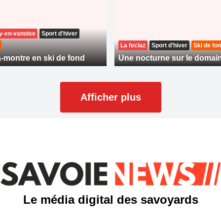
-en-vanoise
Sport d'hiver
La feclaz
Sport d'hiver
Ski de fo
a-montre en ski de fond
Une nocturne sur le domai
Afficher plus
Le média digital des savoyards