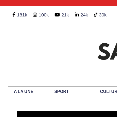
181k
100k
21k
24k
30k
A LA UNE
SPORT
CULTUR