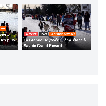
ssée
viera
La feclaz
Sport
La grande odyssée
 les plus
La Grande Odyssée : 3ème étape à
Savoie Grand Revard