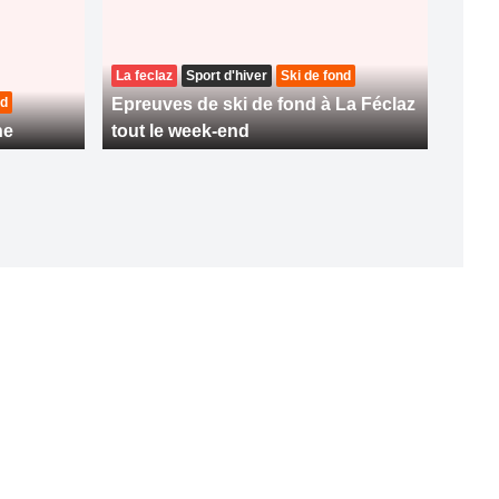
La feclaz
Sport d'hiver
Ski de fond
nd
Epreuves de ski de fond à La Féclaz
ne
tout le week-end