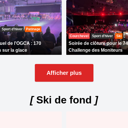
Sport d'hiver
Patinage
Courchevel
Sport d'hiver
Ski
uel de l'OGCA : 170
Soirée de clôture pour le 
 sur la glace
Challenge des Moniteurs
Afficher plus
[
Ski de fond
]