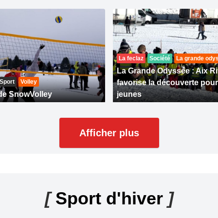
La feclaz
Société
La grande ody
La Grande Odyssée : Aix Ri
Sport
Volley
favorise la découverte pour
de SnowVolley
jeunes
Afficher plus
[
Sport d'hiver
]