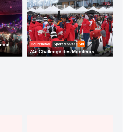
74ème
Courchevel
Sport d'hiver
Ski
74e Challenge des Moniteurs