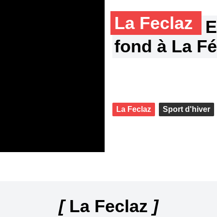
La Feclaz
E
fond à La Fé
La Feclaz
Sport d'hiver
[
La Feclaz
]