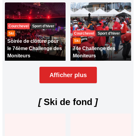
Courchevel
Sport d'hiver
Ski
Courchevel
Sport d'hiver
Soirée de clôture pour
Ski
le 74ème Challenge des
74e Challenge des
Moniteurs
Moniteurs
Afficher plus
[
Ski de fond
]