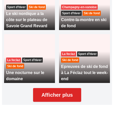
Sport d'hiver
Ski de fond
Champagny-en-vanoise
Le ski nordique a la
Sport d'hiver
Ski de fond
côte sur le plateau de
Contre-la-montre en ski
Savoie Grand Revard
de fond
La feclaz
Sport d'hiver
La feclaz
Sport d'hiver
Ski de fond
Ski de fond
Epreuves de ski de fond
Une nocturne sur le
à La Féclaz tout le week-
domaine
end
Afficher plus