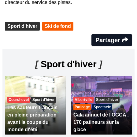
directeur du service des pistes.
Sport d'hiver
Ski de fond
Partager
[
Sport d'hiver
]
Courchevel
Sport d'hiver
Albertville
Sport d'hiver
Les sauteurs français
Patinage
Spectacle
en pleine préparation
Gala annuel de l'OGCA :
avant la coupe du
170 patineurs sur la
monde d\'été
glace