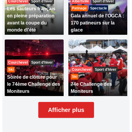
Courchevel
Sport d'hiver
Albertville
Sport d'hiver
Les sauteurs français
Patinage
Spectacle
en pleine préparation
Gala annuel de l'OGCA :
avant la coupe du
170 patineurs sur la
monde d\'été
glace
Courchevel
Sport d'hiver
Ski
Courchevel
Sport d'hiver
Soirée de clôture pour
Ski
le 74ème Challenge des
74e Challenge des
Moniteurs
Moniteurs
Afficher plus