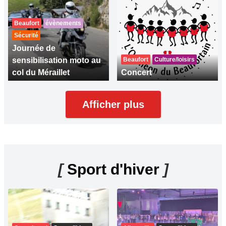
Beaufort
évènements
Sécurité
Journée de
sensibilisation moto au
Beaufort
Culture/loisirs
col du Méraillet
Concert
Afficher plus
[
Sport d'hiver
]