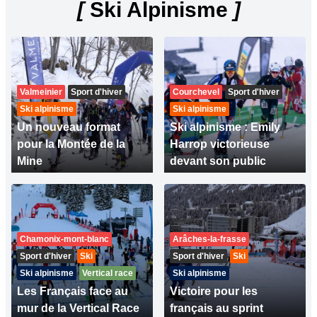
[
Ski Alpinisme
]
Valmeinier
Sport d'hiver
Courchevel
Sport d'hiver
Ski alpinisme
Ski alpinisme
Un nouveau format
Ski alpinisme : Emily
pour la Montée de la
Harrop victorieuse
Mine
devant son public
Chamonix-mont-blanc
Arâches-la-frasse
Sport d'hiver
Ski
Sport d'hiver
Ski
Ski alpinisme
Vertical race
Ski alpinisme
Les Français face au
Victoire pour les
mur de la Vertical Race
français au sprint