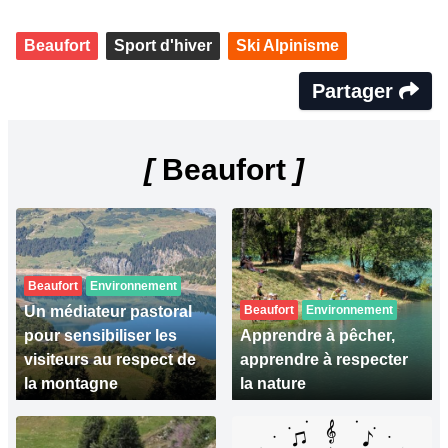
Beaufort
Sport d'hiver
Ski Alpinisme
Partager
[
Beaufort
]
Beaufort
Environnement
Un médiateur pastoral
Beaufort
Environnement
pour sensibiliser les
Apprendre à pêcher,
visiteurs au respect de
apprendre à respecter
la montagne
la nature