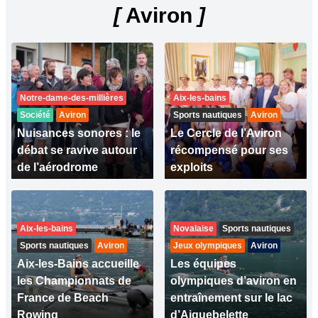
[
Aviron
]
Notre-dame-des-millières
Aix-les-bains
Société
Aviron
Sports nautiques
Aviron
Nuisances sonores : le
Le Cercle de l’Aviron
débat se ravive autour
récompensé pour ses
de l’aérodrome
exploits
Aix-les-bains
Novalaise
Sports nautiques
Sports nautiques
Aviron
Jeux olympiques
Aviron
Aix-les-Bains accueille
Les équipes
les Championnats de
olympiques d’aviron en
France de Beach
entraînement sur le lac
Rowing
d’Aiguebelette