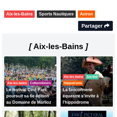
Aix-les-Bains
Sports Nautiques
Aviron
Partager
[
Aix-les-Bains
]
Aix-les-bains
Société
Aix-les-bains
Culture/loisirs
Hippodrome
Le festival Ciné Parc
La fauconnerie
poursuit sa 6e édition
équestre s'invite à
au Domaine de Marlioz
l'hippodrome