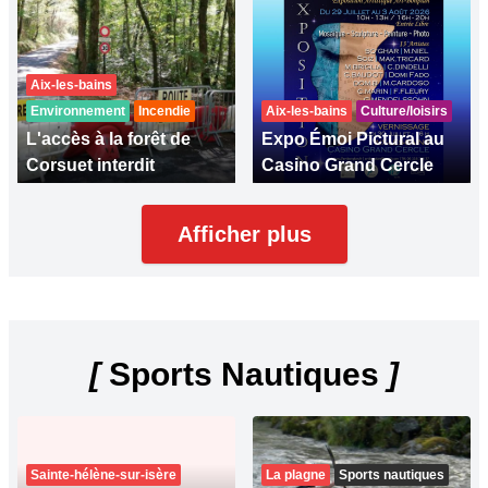
Aix-les-bains
Environnement
Incendie
Aix-les-bains
Culture/loisirs
L'accès à la forêt de
Expo Émoi Pictural au
Corsuet interdit
Casino Grand Cercle
Afficher plus
[
Sports Nautiques
]
Sainte-hélène-sur-isère
La plagne
Sports nautiques