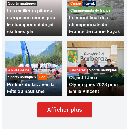
Sports nautiques
Canoë
Kayak
Les meilleurs pilotes
Championnats de france
européens réunis pour
Le sprint final des
le championnat de jet-
championnats de
ski freestyle !
France de canoë-kayak
Aix-les-bains
Barberaz
Sports nautiques
Sports nautiques
Lac
Objectif Jeux
Profitez du lac avec la
Olympiques 2028 pour
Fête du nautisme
Emile Vincent
Afficher plus