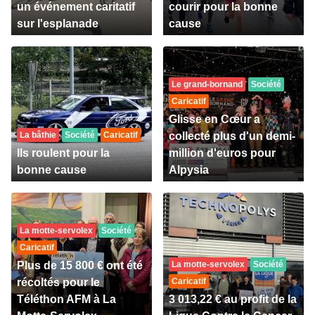
un événement caritatif
courir pour la bonne
sur l'esplanade
cause
Le grand-bornand
Société
Caricatif
Glisse en Cœur a
La bâthie
Société
Caricatif
collecté plus d'un demi-
Ils roulent pour la
million d'euros pour
bonne cause
Alpysia
La motte-servolex
Société
Caricatif
Plus de 15 800 € ont été
La motte-servolex
Société
récoltés pour le
Caricatif
Téléthon AFM à La
3 013,22 € au profit de la