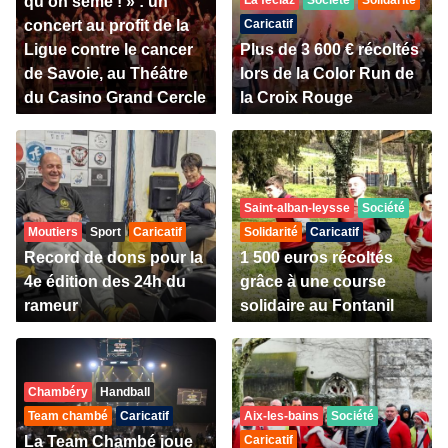
qu’on sème ! » : un
La feclaz
Société
Solidarité
concert au profit de la
Caricatif
Ligue contre le cancer
Plus de 3 600 € récoltés
de Savoie, au Théâtre
lors de la Color Run de
du Casino Grand Cercle
la Croix Rouge
Saint-alban-leysse
Société
Moutiers
Sport
Caricatif
Solidarité
Caricatif
Record de dons pour la
1 500 euros récoltés
4e édition des 24h du
grâce à une course
rameur
solidaire au Fontanil
Chambéry
Handball
Team chambé
Caricatif
Aix-les-bains
Société
La Team Chambé joue
Caricatif