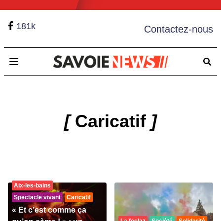
181k
Contactez-nous
Open main menu
[
Caricatif
]
Aix-les-bains
Spectacle vivant
Caricatif
« Et c’est comme ça