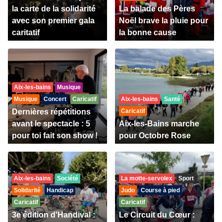
la carte de la solidarité
La balade des Pères
avec son premier gala
Noël brave la pluie pour
caritatif
la bonne cause
Aix-les-bains
Musique
Musique
Concert
Caricatif
Aix-les-bains
Santé
Dernières répétitions
Caricatif
avant le spectacle : 5
Aix-les-Bains marche
pour toi fait son show !
pour Octobre Rose
Aix-les-bains
Société
La motte-servolex
Sport
Solidarité
Handicap
Judo
Course à pied
Caricatif
Caricatif
3e édition d'Handival :
Le Circuit du Cœur :