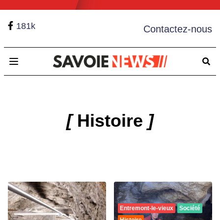
181k
Contactez-nous
Open main menu
[
Histoire
]
Entremont-le-vieux
Société