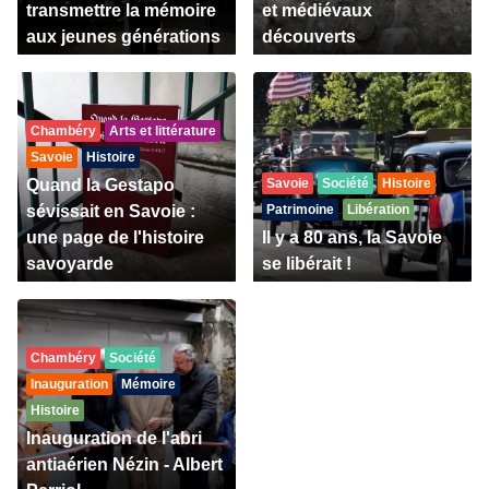
transmettre la mémoire
et médiévaux
aux jeunes générations
découverts
Chambéry
Arts et littérature
Savoie
Histoire
Quand la Gestapo
Savoie
Société
Histoire
sévissait en Savoie :
Patrimoine
Libération
une page de l'histoire
Il y a 80 ans, la Savoie
savoyarde
se libérait !
Chambéry
Société
Inauguration
Mémoire
Histoire
Inauguration de l'abri
antiaérien Nézin - Albert