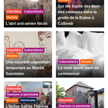
Histoire
Sur les traces des ours
Chambéry
Culture/loisirs
des cavernes dans la
Histoire
grotte de la Balme à
L’abri anti-aérien Nézin
Collomb
Chambéry
Culture/loisirs
Histoire
Une nouvelle exposition
Culture/loisirs
Histoire
temporaire au Musée
Le mois blanc vient de
Savoisien
commencer
Albertville
Tourisme et patrimoine
Histoire
Patrimoine
Albertville
L’église Sainte-Thérèse
Tourisme et patrimoine