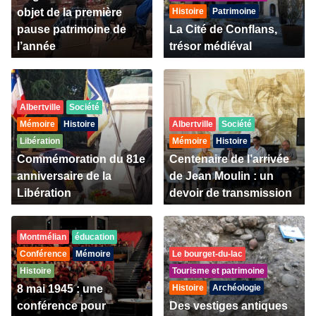
objet de la première
Histoire
Patrimoine
pause patrimoine de
La Cité de Conflans,
l’année
trésor médiéval
Albertville
Société
Mémoire
Histoire
Albertville
Société
Libération
Mémoire
Histoire
Commémoration du 81e
Centenaire de l’arrivée
anniversaire de la
de Jean Moulin : un
Libération
devoir de transmission
Montmélian
éducation
Conférence
Mémoire
Le bourget-du-lac
Histoire
Tourisme et patrimoine
8 mai 1945 : une
Histoire
Archéologie
conférence pour
Des vestiges antiques