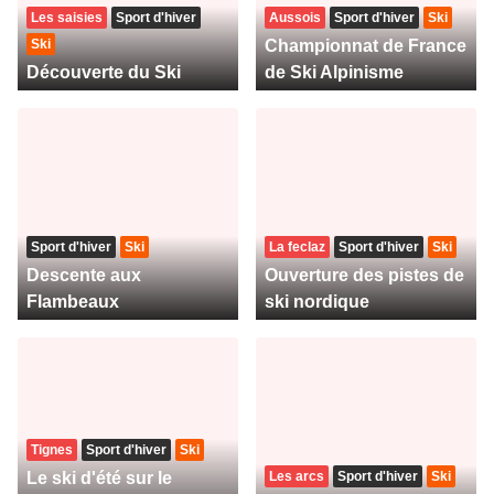
Les saisies
Sport d'hiver
Aussois
Sport d'hiver
Ski
Ski
Championnat de France
Découverte du Ski
de Ski Alpinisme
Sport d'hiver
Ski
La feclaz
Sport d'hiver
Ski
Descente aux
Ouverture des pistes de
Flambeaux
ski nordique
Tignes
Sport d'hiver
Ski
Le ski d'été sur le
Les arcs
Sport d'hiver
Ski