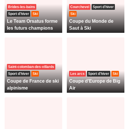
Brides-les-bains
Courchevel
Sport d'hiver
Sport d'hiver
Ski
Ski
Le Team Orsatus forme
Coupe du Monde de
les futurs champions
Saut à Ski
Saint-colomban-des-villards
Sport d'hiver
Ski
Les arcs
Sport d'hiver
Ski
Coupe de France de ski
Coupe d'Europe de Big
alpinisme
Air