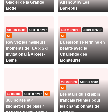
Glacier de la Grande
Airshow by Les
Motte
Barrebus
Aix-les-bains
Sport d'hiver
Les menuires
Sport d'hiver
Ski
Ski
Revivez les meilleurs
La saison se termine en
moments de la Aix Ski
beauté avec le
Invitational à Aix-les-
Challenge des
Bains
Moniteurs!
Val thorens
Sport d'hiver
Ski
La plagne
Sport d'hiver
Ski
Les stars du ski alpin
380 portes et 4
français réunies pour
kilomètres de plaisir
les championnats de