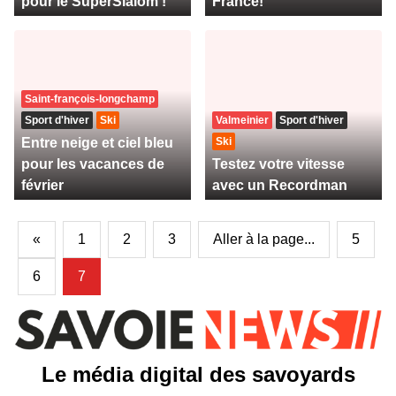
pour le SuperSlalom !
France!
Saint-françois-longchamp
Sport d'hiver
Ski
Valmeinier
Sport d'hiver
Entre neige et ciel bleu
Ski
pour les vacances de
Testez votre vitesse
février
avec un Recordman
«
1
2
3
Aller à la page...
5
6
7
Le média digital des savoyards