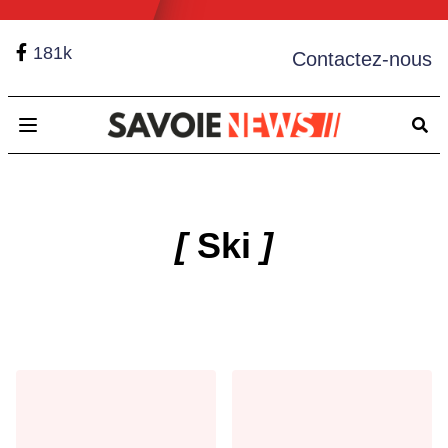
181k
Contactez-nous
Open main menu
[
Ski
]