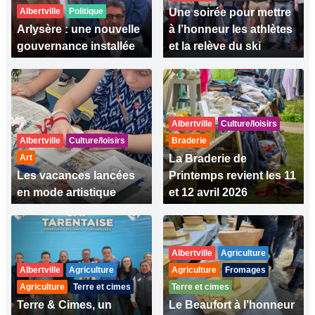
Albertville
Politique
Une soirée pour mettre
Arlysère : une nouvelle
à l’honneur les athlètes
gouvernance installée
et la relève du ski
Albertville
Culture/loisirs
Albertville
Culture/loisirs
Braderie
Art
La Braderie de
Les vacances lancées
Printemps revient les 11
en mode artistique
et 12 avril 2026
Albertville
Agriculture
Albertville
Agriculture
Agriculture
Fromages
Agriculture
Terre et cimes
Terre et cimes
Terre & Cimes, un
Le Beaufort à l’honneur