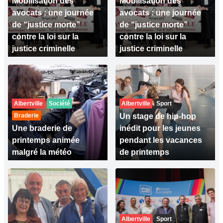
Mobilisation des
Mobilisation des
avocats : une journée
avocats : une journée
de “justice morte”
de “justice morte”
contre la loi sur la
contre la loi sur la
justice criminelle
justice criminelle
Albertville
Société
Albertville
Sport
Braderie
Un stage de hip-hop
Une braderie de
inédit pour les jeunes
printemps animée
pendant les vacances
malgré la météo
de printemps
Albertville
Sport