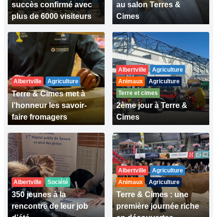
succès confirmé avec
au salon Terres &
plus de 6000 visiteurs
Cimes
Albertville
Agriculture
Albertville
Agriculture
Animaux
Agriculture
Terre & Cimes met à
Terre et cimes
l’honneur les savoir-
2ème jour à Terre &
faire fromagers
Cimes
Albertville
Agriculture
Albertville
Société
Animaux
Agriculture
350 jeunes à la
Terre & Cimes : une
rencontre de leur job
première journée riche