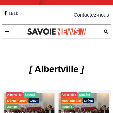
181k
Contactez-nous
Open main menu
[
Albertville
]
Albertville
Société
Albertville
Société
Manifestation
Grève
Manifestation
Grève
Justice
Justice