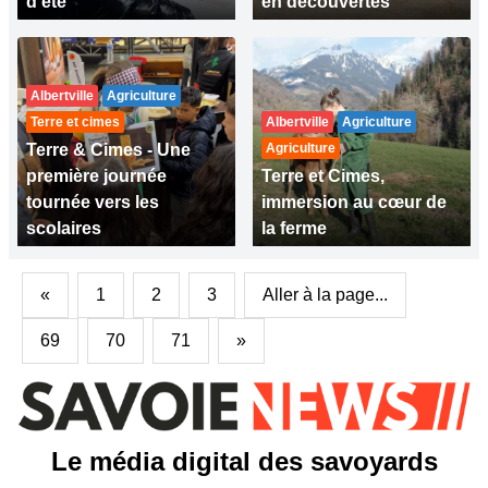
d’été
en découvertes
Albertville
Agriculture
Terre et cimes
Albertville
Agriculture
Terre & Cimes - Une
Agriculture
première journée
Terre et Cimes,
tournée vers les
immersion au cœur de
scolaires
la ferme
«
1
2
3
Aller à la page...
69
70
71
»
Le média digital des savoyards