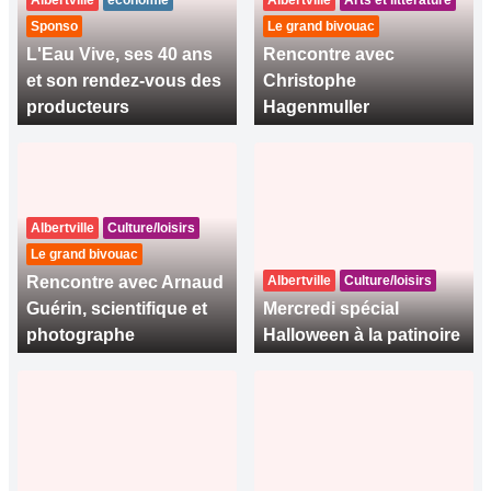
Albertville
économie
Albertville
Arts et littérature
Sponso
Le grand bivouac
L'Eau Vive, ses 40 ans
Rencontre avec
et son rendez-vous des
Christophe
producteurs
Hagenmuller
Albertville
Culture/loisirs
Le grand bivouac
Rencontre avec Arnaud
Albertville
Culture/loisirs
Guérin, scientifique et
Mercredi spécial
photographe
Halloween à la patinoire