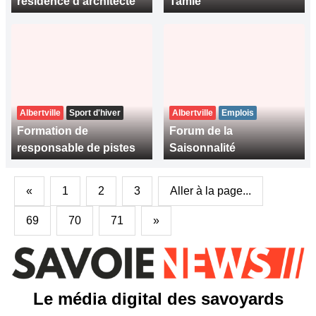
résidence d'architecte
Tamié
Albertville
Sport d'hiver
Albertville
Emplois
Formation de
Forum de la
responsable de pistes
Saisonnalité
«
1
2
3
Aller à la page...
69
70
71
»
Le média digital des savoyards