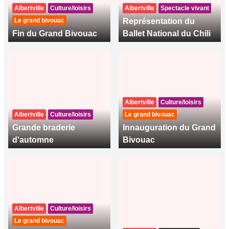
Albertville
Culture/loisirs
Albertville
Spectacle vivant
Le grand bivouac
Représentation du
Fin du Grand Bivouac
Ballet National du Chili
Albertville
Culture/loisirs
Albertville
Culture/loisirs
Le grand bivouac
Grande braderie
Innauguration du Grand
d'automne
Bivouac
Albertville
Culture/loisirs
Le grand bivouac