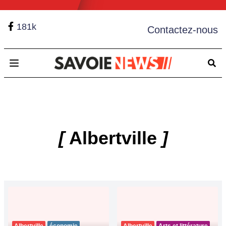
181k
Contactez-nous
Open main menu
[
Albertville
]