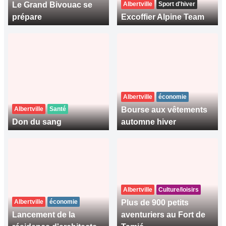
Le Grand Bivouac se
Albertville
Sport d'hiver
prépare
Excoffier Alpine Team
Albertville
économie
Albertville
Santé
Bourse aux vêtements
Don du sang
automne hiver
Albertville
Culture/loisirs
Albertville
économie
Plus de 900 petits
Lancement de la
aventuriers au Fort de