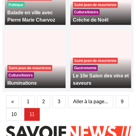
Politique
Saint-jean-de-maurienne
Balade en ville avec
Culture/loisirs
Pierre Marie Charvoz
Crèche de Noël
Saint-jean-de-maurienne
Saint-jean-de-maurienne
Gastronomie
Culture/loisirs
Le 10e Salon des vins et
Illuminations
saveurs
«
1
2
3
Aller à la page...
9
10
11