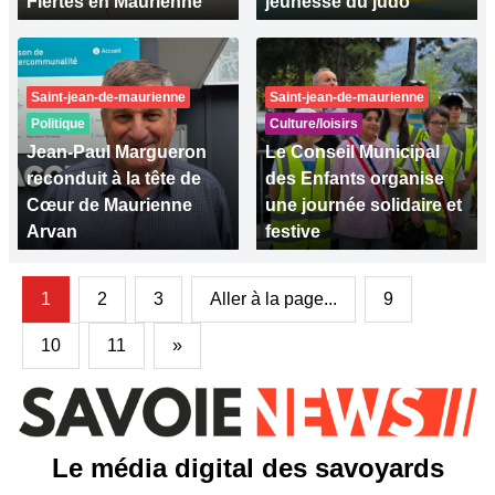
Fiertés en Maurienne
jeunesse du judo
Saint-jean-de-maurienne
Saint-jean-de-maurienne
Politique
Culture/loisirs
Jean-Paul Margueron
Le Conseil Municipal
reconduit à la tête de
des Enfants organise
Cœur de Maurienne
une journée solidaire et
Arvan
festive
1
2
3
Aller à la page...
9
10
11
»
Le média digital des savoyards