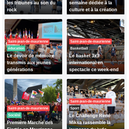
les tribunes au son du
semaine dédiée à la
rock
culture et à la création
Saint-jean-de-maurienne
Saint-jean-de-maurienne
éducation
Basketball
Le devoir de mémoire
Le basket 3x3
transmis aux jeunes
international en
générations
spectacle ce week-end
Saint-jean-de-maurienne
Saint-jean-de-maurienne
Sport
Société
Le Challenge René
Première Marche des
Miksa rassemble la