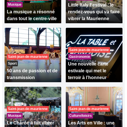
Musique
Little Italy Festival : le
La musique a résonné
rendez-vous qui va faire
dans tout le centre-ville
vibrer la Maurienne
Saint-jean-de-maurienne
Saint-jean-de-maurienne
Gastronomie
Sport
Une nouvelle carte
50 ans de passion et de
estivale qui met le
transmission
terroir à l’honneur
Saint-jean-de-maurienne
Saint-jean-de-maurienne
Musique
Culture/loisirs
Le Charoc a fait vibrer
Les Arts en Ville : une