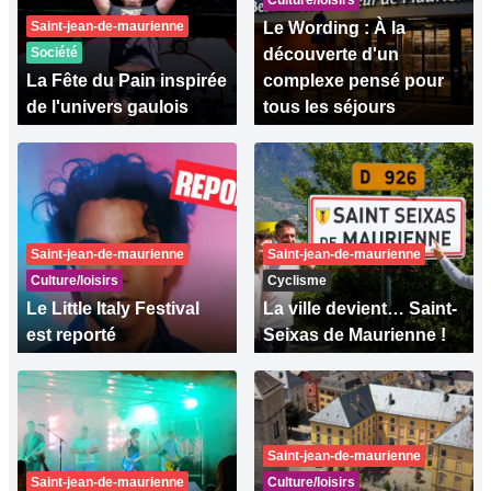
Culture/loisirs
Saint-jean-de-maurienne
Le Wording : À la
Société
découverte d'un
La Fête du Pain inspirée
complexe pensé pour
de l'univers gaulois
tous les séjours
Saint-jean-de-maurienne
Saint-jean-de-maurienne
Culture/loisirs
Cyclisme
Le Little Italy Festival
La ville devient… Saint-
est reporté
Seixas de Maurienne !
Saint-jean-de-maurienne
Saint-jean-de-maurienne
Culture/loisirs