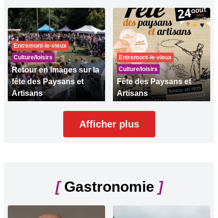
Entremont-le-vieux
Culture/loisirs
Entremont-le-vieux
Retour en images sur la
Culture/loisirs
fête des Paysans et
Fête des Paysans et
Artisans
Artisans
Afficher plus
[
Gastronomie
]