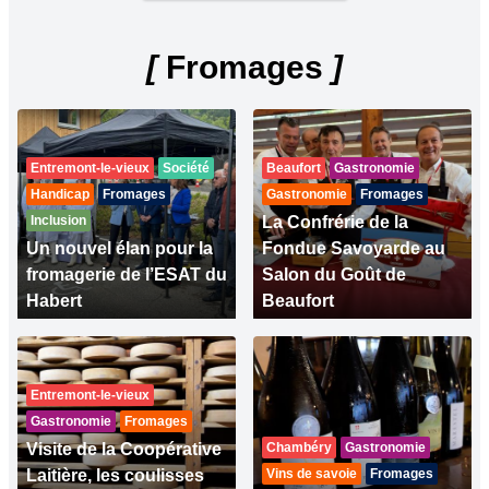
[
Fromages
]
Entremont-le-vieux
Société
Beaufort
Gastronomie
Handicap
Fromages
Gastronomie
Fromages
Inclusion
La Confrérie de la
Un nouvel élan pour la
Fondue Savoyarde au
fromagerie de l’ESAT du
Salon du Goût de
Habert
Beaufort
Entremont-le-vieux
Gastronomie
Fromages
Visite de la Coopérative
Chambéry
Gastronomie
Laitière, les coulisses
Vins de savoie
Fromages