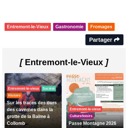
Entremont-le-Vieux
Gastronomie
Fromages
Partager
[
Entremont-le-Vieux
]
Entremont-le-vieux
Société
Histoire
Sur les traces des ours
des cavernes dans la
Entremont-le-vieux
grotte de la Balme à
Culture/loisirs
Collomb
Passe Montagne 2026