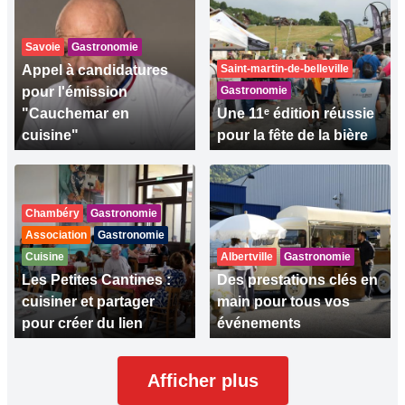
Savoie
Gastronomie
Appel à candidatures
Saint-martin-de-belleville
pour l'émission
Gastronomie
"Cauchemar en
Une 11ᵉ édition réussie
cuisine"
pour la fête de la bière
Chambéry
Gastronomie
Association
Gastronomie
Cuisine
Albertville
Gastronomie
Les Petites Cantines :
Des prestations clés en
cuisiner et partager
main pour tous vos
pour créer du lien
événements
Afficher plus