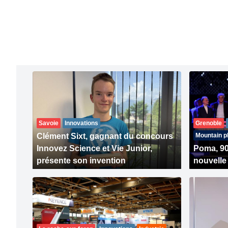
Savoie
Innovations
Grenoble
Clément Sixt, gagnant du concours
Mountain p
Innovez Science et Vie Junior,
Poma, 90
présente son invention
nouvelle