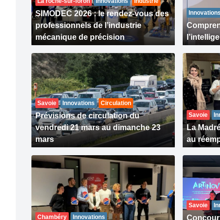
La roche-sur-foron
Innovations
Industrie
SIMODEC 2026 : le rendez-vous des
Innovation
professionnels de l’industrie
Comprend
mécanique de précision
l’intellig
Savoie
Innovations
Circulation
Prévisions de circulation du
Savoie
In
vendredi 21 mars au dimanche 23
La Madré
mars
au réemp
Savoie
In
Chambéry
Innovations
Concours