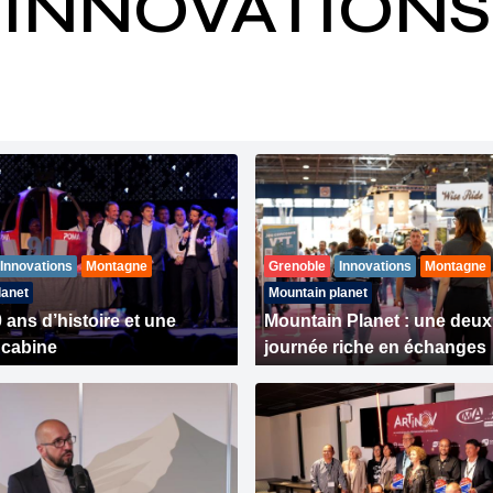
INNOVATIONS
Innovations
Montagne
Grenoble
Innovations
Montagne
lanet
Mountain planet
 ans d’histoire et une
Mountain Planet : une deu
 cabine
journée riche en échanges