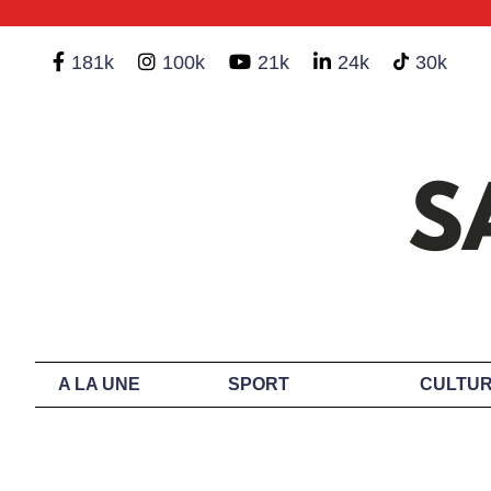
181k
100k
21k
24k
30k
A LA UNE
SPORT
CULTUR