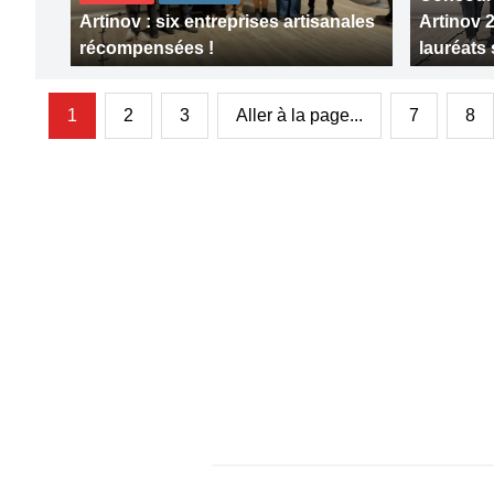
Artinov : six entreprises artisanales
Artinov 
récompensées !
lauréats
1
2
3
Aller à la page...
7
8