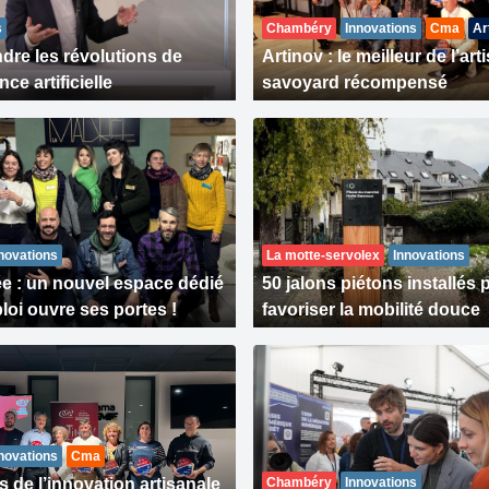
s
Chambéry
Innovations
Cma
Ar
re les révolutions de
Artinov : le meilleur de l’art
ence artificielle
savoyard récompensé
novations
La motte-servolex
Innovations
e : un nouvel espace dédié
50 jalons piétons installés 
loi ouvre ses portes !
favoriser la mobilité douce
novations
Cma
 de l’innovation artisanale
Chambéry
Innovations