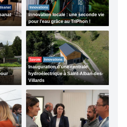
tisanat
Innovations
isanat
Innovation locale : une seconde vie
pour l’eau grâce au TriPhon !
Savoie
Innovations
Inauguration d’une centrale
pour
hydroélectrique à Saint-Alban-des-
Villards