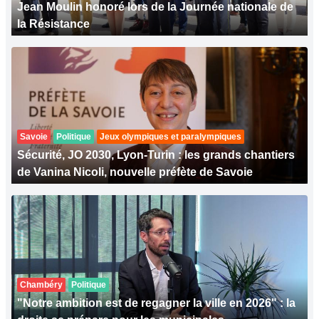
Jean Moulin honoré lors de la Journée nationale de
la Résistance
Savoie
Politique
Jeux olympiques et paralympiques
Sécurité, JO 2030, Lyon-Turin : les grands chantiers
de Vanina Nicoli, nouvelle préfète de Savoie
Chambéry
Politique
"Notre ambition est de regagner la ville en 2026" : la