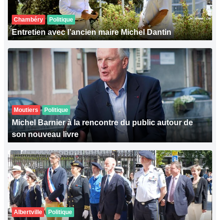
Chambéry
Politique
Entretien avec l’ancien maire Michel Dantin
Moutiers
Politique
Michel Barnier à la rencontre du public autour de
son nouveau livre
Albertville
Politique