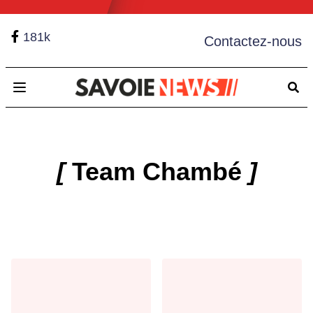
181k
Contactez-nous
Open main menu
[
Team Chambé
]