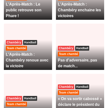
L'Après-Match : Le
L'Après-Match :
public retrouve son
Chambéry enchaine les
Phare !
victoires
Chambéry
Handball
Team chambé
Chambéry
Handball
L'Après-Match :
Team chambé
Chambéry renoue avec
Pas d'adversaire, pas
la victoire
de match...
Chambéry
Handball
Team chambé
Chambéry
Handball
« On va sortir cabossé »
Team chambé
déclare le président du