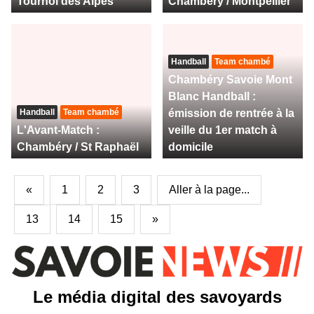
Tournoi des Alpes
Chambéry / Montpellier
Handball
Team chambé
Chambéry Savoie Mont
Blanc Handball :
Handball
Team chambé
émission de rentrée à la
L'Avant-Match :
veille du 1er match à
Chambéry / St Raphaël
domicile
«
1
2
3
Aller à la page...
13
14
15
»
Le média digital des savoyards