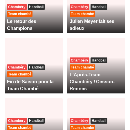
Chambéry
Handball
Chambéry
Handball
Team chambé
Team chambé
Le retour des
Julien Meyer fait ses
Champions
adieux
Chambéry
Handball
Chambéry
Handball
Team chambé
Team chambé
L'Après-Team :
Fin de Saison pour la
Chambéry / Cesson-
Team Chambé
Rennes
Chambéry
Handball
Chambéry
Handball
Team chambé
Team chambé