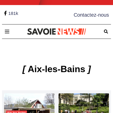
181k
Contactez-nous
Open main menu
[
Aix-les-Bains
]