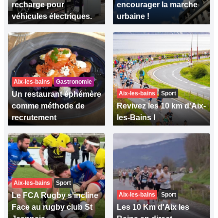
recharge pour
encourager la marche
véhicules électriques.
urbaine !
Aix-les-bains
Gastronomie
Un restaurant éphémère
Aix-les-bains
Sport
comme méthode de
Revivez les 10 km d'Aix-
recrutement
les-Bains !
Aix-les-bains
Sport
Le FCA Rugby s'incline
Aix-les-bains
Sport
Face au rugby club St
Les 10 Km d'Aix les