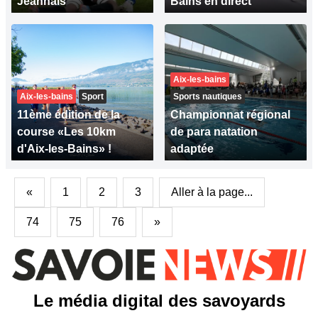
Jeannais
Bains en direct
Aix-les-bains
Aix-les-bains
Sport
Sports nautiques
11ème édition de la
Championnat régional
course «Les 10km
de para natation
d'Aix-les-Bains» !
adaptée
«
1
2
3
Aller à la page...
74
75
76
»
Le média digital des savoyards