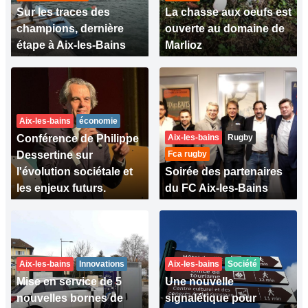
Sur les traces des
La chasse aux oeufs est
champions, dernière
ouverte au domaine de
étape à Aix-les-Bains
Marlioz
Aix-les-bains
économie
Conférence de Philippe
Aix-les-bains
Rugby
Dessertine sur
Fca rugby
l'évolution sociétale et
Soirée des partenaires
les enjeux futurs.
du FC Aix-les-Bains
Aix-les-bains
Innovations
Aix-les-bains
Société
Mise en service de 5
Une nouvelle
nouvelles bornes de
signalétique pour