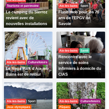
Aix-les-bains
Tourisme et patrimoine
Aix-les-bains
Sport
Le camping du Sierroz
Flash mob pour les 70
revient avec de
ans de l'EPGV de
nouvelles installations
Savoie
Aix-les-bains
Santé
Rencontre avec le
Aix-les-bains
Culture/loisirs
service de soins
Le Mega Park d’Aix-les-
infirmiers à domicile du
Bains est de retour
CIAS
Aix-les-bains
Sport
Aix-les-bains
Culture/loisirs
Jeux olympiques
Pâques