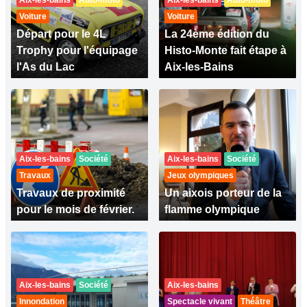
Aix-les-bains
Auto-moto
Aix-les-bains
Auto-moto
Voiture
Voiture
Départ pour le 4L
La 24ème édition du
Trophy pour l'équipage
Histo-Monte fait étape à
l'As du Lac
Aix-les-Bains
Aix-les-bains
Société
Aix-les-bains
Société
Travaux
Jeux olympiques
Travaux de proximité
Un aixois porteur de la
pour le mois de février.
flamme olympique
Aix-les-bains
Société
Aix-les-bains
Innondation
Spectacle vivant
Théâtre