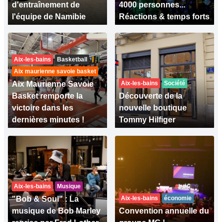
d'entraînement de
4000 personnes...
l'équipe de Namibie
Réactions & temps forts
Aix-les-bains
Basketball
Aix maurienne savoie basket
Aix Maurienne Savoie
Aix-les-bains
Société
Basket remporte la
Découverte de la
victoire dans les
nouvelle boutique
dernières minutes !
Tommy Hilfiger
Aix-les-bains
Musique
"Bob & Soul" : La
Aix-les-bains
économie
musique de Bob Marley
Convention annuelle du