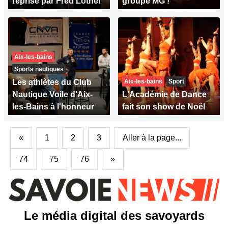
reprise par Fred Lother
groupe MG !
Aix-les-bains
Sports nautiques
Les athlètes du Club
Aix-les-bains
Sport
Nautique Voile d'Aix-
L'Académie de Dance
les-Bains à l'honneur
fait son show de Noël
«
1
2
3
Aller à la page...
74
75
76
»
Le média digital des savoyards