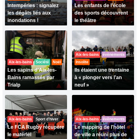
Intempéries : signalez
Les enfants de l'école
les dégâts liés aux
des sports découvrent
inondations !
le théâtre
Aix-les-bains
évènements
Aix-les-bains
Société
Noël
Insolite
Les sapins d’Aix-les-
Ils étaient une trentaine
Bains ramassés par
à « plonger vers l'an
Trialp
neuf »
Aix-les-bains
Sport d'hiver
Aix-les-bains
évènements
Le FCA Rugby récupère
Le mapping de l'hôtel
le matériel
de ville a réuni plus de