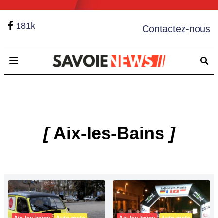
181k
Contactez-nous
Open main menu
[
Aix-les-Bains
]