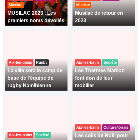
Musilac
Musilac
MUSILAC 2023 : Les
Musilac de retour en
premiers noms dévoilés
2023
Aix-les-bains
Rugby
Aix-les-bains
Société
La ville sera le camp de
Les Thermes Marlioz
base de l'équipe de
font don de leur
rugby Namibienne
mobilier
Aix-les-bains
Culture/loisirs
Aix-les-bains
Société
Les colis de Noël pour