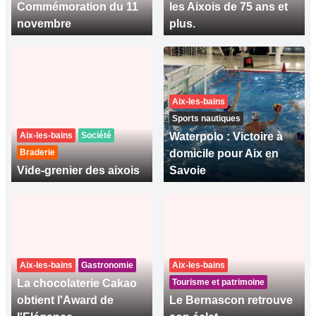
Commémoration du 11
les Aixois de 75 ans et
novembre
plus.
Aix-les-bains
Sports nautiques
Aix-les-bains
Société
Waterpolo : Victoire à
Braderie
domicile pour Aix en
Vide-grenier des aixois
Savoie
Aix-les-bains
Gastronomie
Aix-les-bains
La chocolaterie Cakao
Tourisme et patrimoine
obtient l'Award de
Le Bernascon retrouve