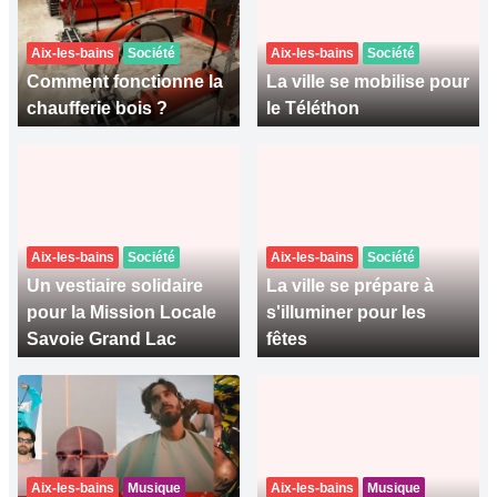
Aix-les-bains
Société
Aix-les-bains
Société
Comment fonctionne la
La ville se mobilise pour
chaufferie bois ?
le Téléthon
Aix-les-bains
Société
Aix-les-bains
Société
Un vestiaire solidaire
La ville se prépare à
pour la Mission Locale
s'illuminer pour les
Savoie Grand Lac
fêtes
Aix-les-bains
Musique
Aix-les-bains
Musique