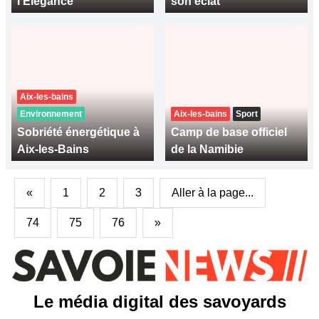
l'Elégance
son éclat
Aix-les-bains
Environnement
Aix-les-bains
Sport
Sobriété énergétique à
Camp de base officiel
Aix-les-Bains
de la Namibie
«
1
2
3
Aller à la page...
74
75
76
»
Le média digital des savoyards