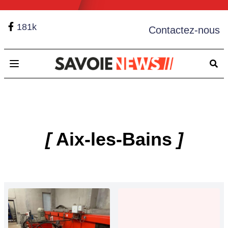
181k
Contactez-nous
Open main menu
[
Aix-les-Bains
]