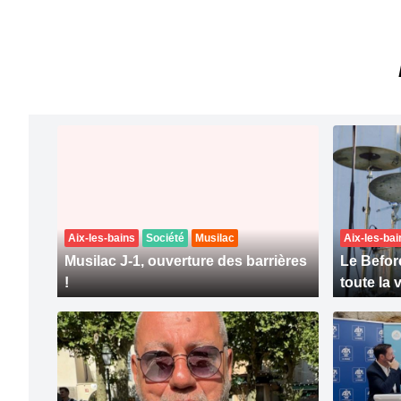
Aix-les-bains
Société
Musilac
Aix-les-bai
Musilac J-1, ouverture des barrières
Le Befor
!
toute la v