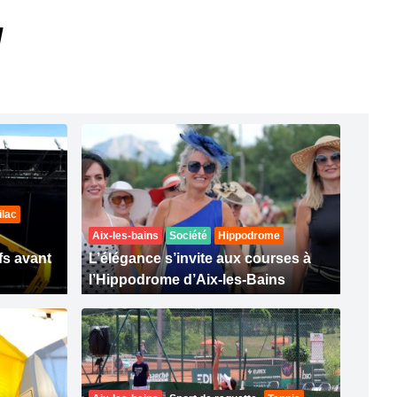
]
ilac
Aix-les-bains
Société
Hippodrome
fs avant
L’élégance s’invite aux courses à
l’Hippodrome d’Aix-les-Bains