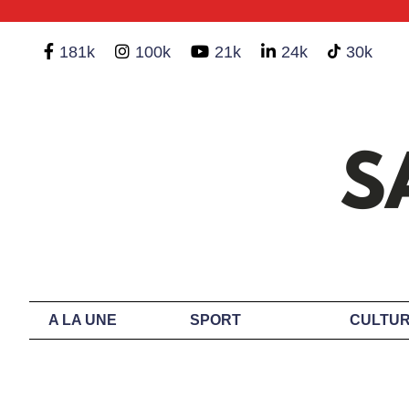
181k
100k
21k
24k
30k
A LA UNE
SPORT
CULTUR