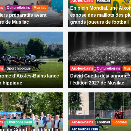
Aix-les-bains
Football
ns
Culture/loisirs
Musilac
En plein Mondial, une Aixoi
iers préparatifs avant
expose des maillots des pl
ure de Musilac
grands joueurs de football
ns
Sport hippique
Aix-les-bains
Culture/loisirs
Mus
rome d’Aix-les-Bains lance
David Guetta déjà annoncé
n hippique
l'édition 2027 de Musilac
ns
Environnement
Aix-les-bains
Football
Football
oire de Grand Lac obtient le
Aix football club