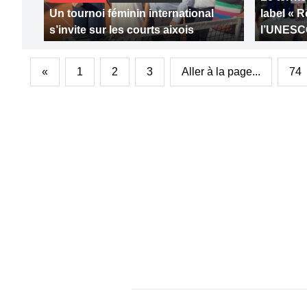
Un tournoi féminin international
label « 
s’invite sur les courts aixois
l’UNES
«
1
2
3
Aller à la page...
74