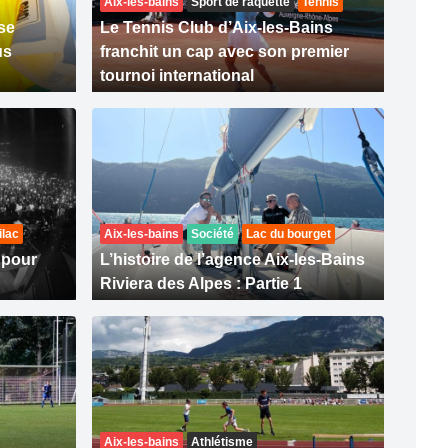
Aix-les-bains
Sport de raquette
Tennis
se
Le Tennis Club d’Aix-les-Bains
us
franchit un cap avec son premier
tournoi international
ilac
Aix-les-bains
Société
Lac du bourget
 pour
L’histoire de l’agence Aix-les-Bains
Riviera des Alpes : Partie 1
Aix-les-bains
Athlétisme