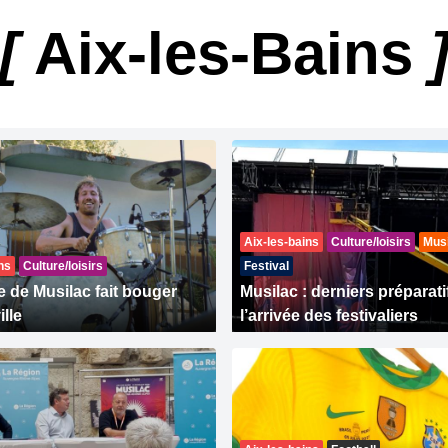
[
Aix-les-Bains
Aix-les-bains
Culture/loisirs
Mus
ns
Culture/loisirs
Festival
e de Musilac fait bouger
Musilac : derniers préparati
ille
l’arrivée des festivaliers