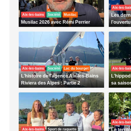
Aix-les-bai
Aix-les-bains
Société
Musilac
Les dern
Musilac 2026 avec Rémi Perrier
l’ouvert
Aix-les-bains
Société
Lac du bourget
Aix-les-bai
L’histoire de l’agence Aix-les-Bains
L’hippod
Riviera des Alpes : Partie 2
sa saiso
Aix-les-bai
Aix-les-bains
Sport de raquette
Le territ