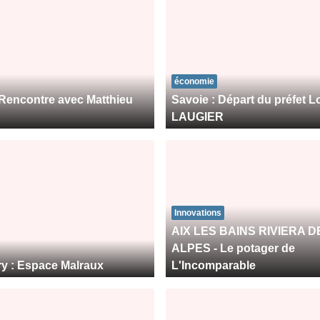
économie
 Rencontre avec Matthieu
Savoie : Départ du préfet L
LAUGIER
Innovations
AIX LES BAINS RIVIERA D
ALPES - Le potager de
y : Espace Malraux
L'Incomparable