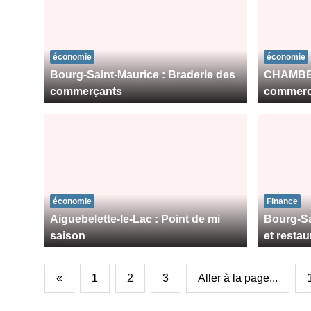
économie
économie
Bourg-Saint-Maurice : Braderie des
CHAMBERY
commerçants
commer
économie
Finance
Aiguebelette-le-Lac : Point de mi
Bourg-Sa
saison
et restau
«
1
2
3
Aller à la page...