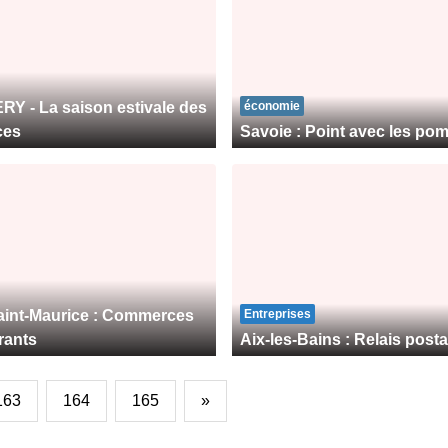
 - La saison estivale des
économie
ces
Savoie : Point avec les po
int-Maurice : Commerces
Entreprises
rants
Aix-les-Bains : Relais postal
163
164
165
»