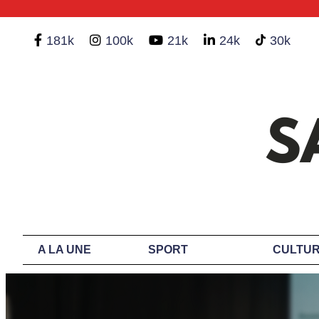
181k
100k
21k
24k
30k
A LA UNE
SPORT
CULTUR