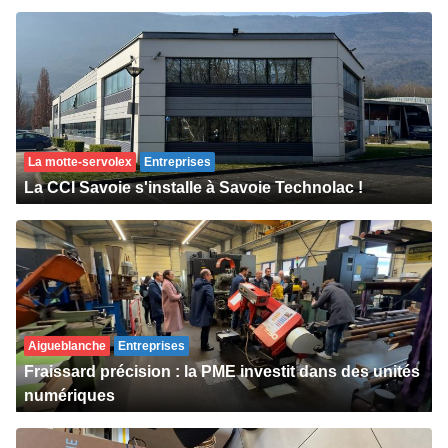
La motte-servolex
Entreprises
La CCI Savoie s'installe à Savoie Technolac !
Aigueblanche
Entreprises
Fraissard précision : la PME investit dans des unités
numériques