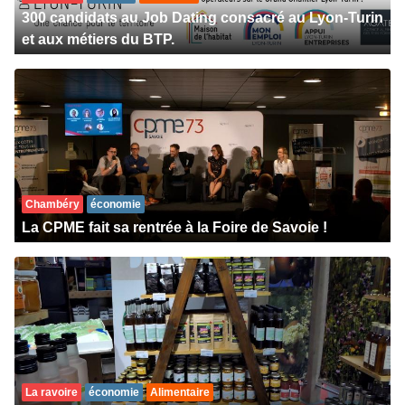
300 candidats au Job Dating consacré au Lyon-Turin
et aux métiers du BTP.
Chambéry
économie
La CPME fait sa rentrée à la Foire de Savoie !
La ravoire
économie
Alimentaire