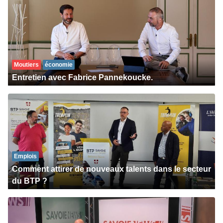
Moutiers
économie
Entretien avec Fabrice Pannekoucke.
Emplois
Comment attirer de nouveaux talents dans le secteur
du BTP ?