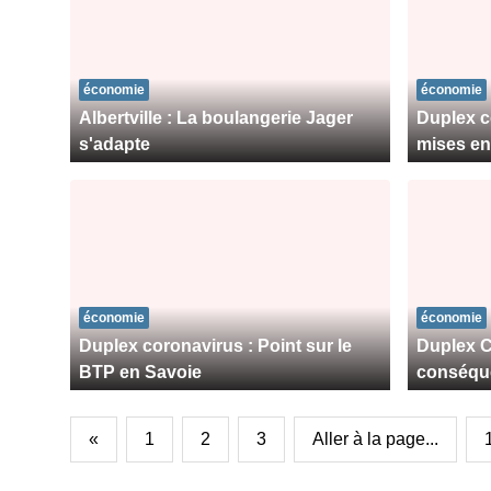
économie
économie
Albertville : La boulangerie Jager
Duplex c
s'adapte
mises en 
économie
économie
Duplex coronavirus : Point sur le
Duplex C
BTP en Savoie
conséque
«
1
2
3
Aller à la page...