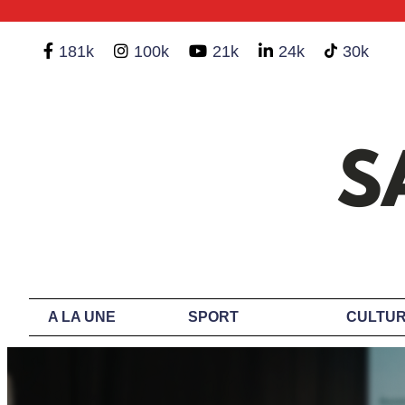
181k
100k
21k
24k
30k
A LA UNE
SPORT
CULTUR