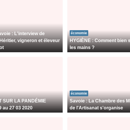
voie : L'interview de
économie
Héritier, vigneron et éleveur
HYGIÈNE : Comment bien s
ot
les mains ?
économie
T SUR LA PANDÉMIE
Savoie : La Chambre des Mé
 au 27 03 2020
de l'Artisanat s'organise