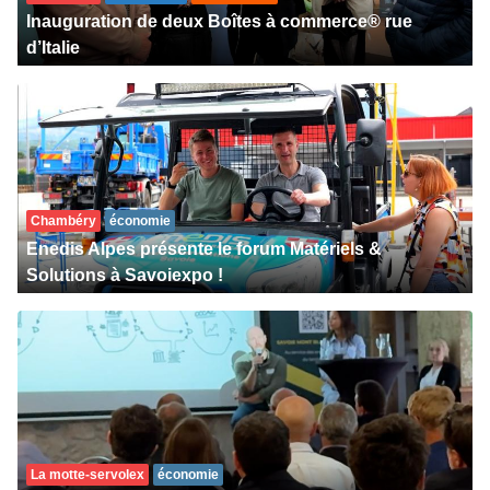
Inauguration de deux Boîtes à commerce® rue
d’Italie
Chambéry
économie
Enedis Alpes présente le forum Matériels &
Solutions à Savoiexpo !
La motte-servolex
économie