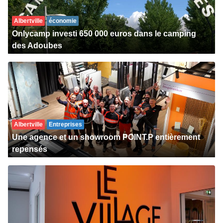
Albertville
économie
Onlycamp investi 650 000 euros dans le camping
des Adoubes
Albertville
Entreprises
Une agence et un showroom POINT.P entièrement
repensés