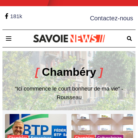
181k
Contactez-nous
Open main menu
[
Chambéry
]
"Ici commence le court bonheur de ma vie" -
Rousseau