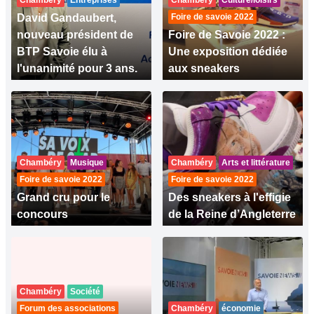
Chambéry
Entreprises
Chambéry
Culture/loisirs
David Gandaubert,
Foire de savoie 2022
nouveau président de
Foire de Savoie 2022 :
BTP Savoie élu à
Une exposition dédiée
l'unanimité pour 3 ans.
aux sneakers
Chambéry
Musique
Chambéry
Arts et littérature
Foire de savoie 2022
Foire de savoie 2022
Grand cru pour le
Des sneakers à l'effigie
concours
de la Reine d’Angleterre
Chambéry
Société
Forum des associations
Chambéry
économie