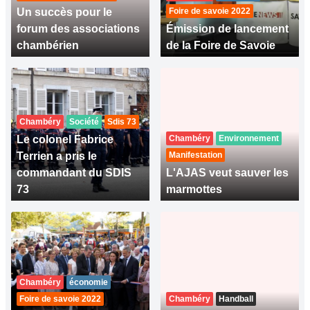
Un succès pour le
Foire de savoie 2022
forum des associations
Émission de lancement
chambérien
de la Foire de Savoie
Chambéry
Société
Sdis 73
Le colonel Fabrice
Chambéry
Environnement
Terrien a pris le
Manifestation
commandant du SDIS
L'AJAS veut sauver les
73
marmottes
Chambéry
économie
Foire de savoie 2022
Chambéry
Handball