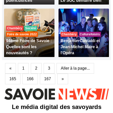
puéricultrices
Le SOC démarre bien
Chambéry
Société
Foire de savoie 2022
Chambéry
Culture/loisirs
94ème Foire de Savoie :
Benjamin Castaldi et
Quelles sont les
Jean-Michel Maire à
nouveautés ?
l'Opéra
«
1
2
3
Aller à la page...
165
166
167
»
Le média digital des savoyards