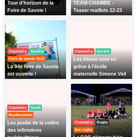
Tour d’horizon de la
TEAM CHAMBE -
Foire de Savoie !
Teaser maillots 22-23
Chambéry
Société
Chambéry
Société
Foire de savoie 2022
Les Atsem sont en
La 94e foire de Savoie
grève à l'école
est ouverte !
maternelle Simone Veil
Chambéry
Santé
Manifestation
Les jeudis de la colère
Chambéry
Rugby
des infirmières
Soc rugby