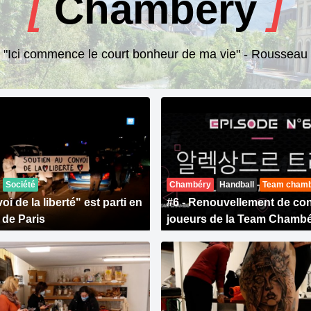
[
Chambéry
]
"Ici commence le court bonheur de ma vie" - Rousseau
Société
Chambéry
Handball
Team cham
i de la liberté" est parti en
#6 - Renouvellement de con
 de Paris
joueurs de la Team Chamb