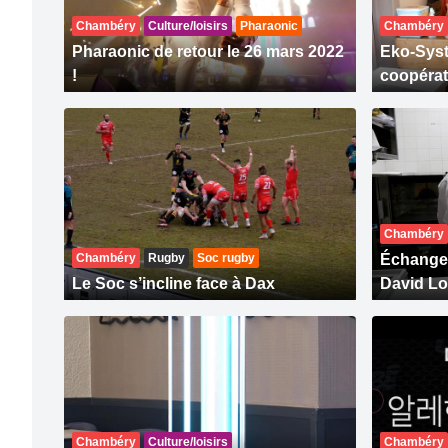
Chambéry
Culture/loisirs
Pharaonic
Chambéry
Pharaonic de retour le 26 mars 2022
Eko-Syst
!
coopérati
Chambéry
Chambéry
Rugby
Soc rugby
Échange 
Le Soc s’incline face à Dax
David Lo
Chambéry
Culture/loisirs
Chambéry