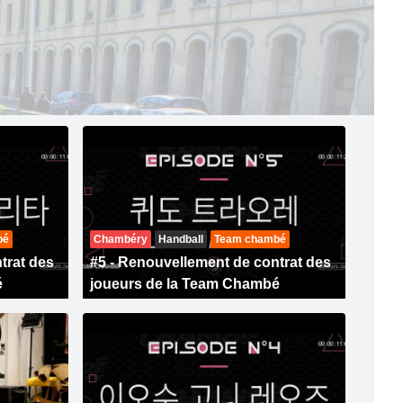
bé
Chambéry
Handball
Team chambé
trat des
#5 - Renouvellement de contrat des
é
joueurs de la Team Chambé