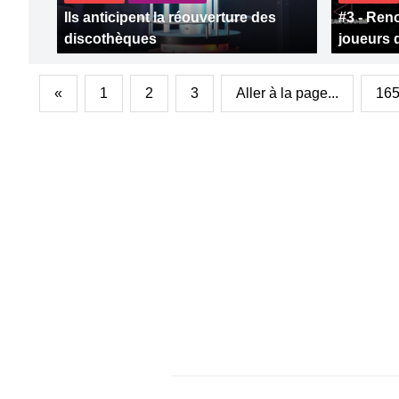
Ils anticipent la réouverture des
#3 - Ren
discothèques
joueurs 
«
1
2
3
Aller à la page...
16