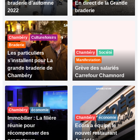
braderie d’automne
En direct de la Grande
2022
braderie
Chambéry
Culture/loisirs
Braderie
Les particuliers
Chambéry
Société
s’installent pour La
Manifestation
grande braderie de
Grève des salariés
Chambéry
Carrefour Chamnord
Chambéry
économie
Immobilier : La filière
Chambéry
économie
réunie pour
Ecora a équipé le
récompenser des
nouvel restaurant