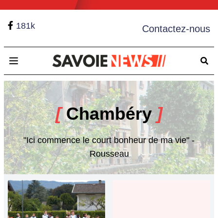
181k
Contactez-nous
Open main menu
[
Chambéry
]
"Ici commence le court bonheur de ma vie" -
Rousseau