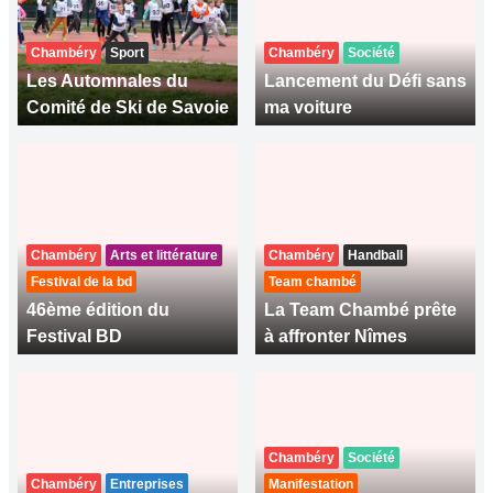
Chambéry
Sport
Chambéry
Société
Les Automnales du
Lancement du Défi sans
Comité de Ski de Savoie
ma voiture
Chambéry
Arts et littérature
Chambéry
Handball
Festival de la bd
Team chambé
46ème édition du
La Team Chambé prête
Festival BD
à affronter Nîmes
Chambéry
Société
Chambéry
Entreprises
Manifestation