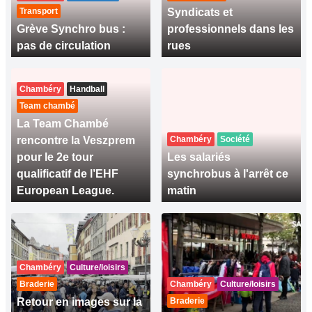
Transport
Syndicats et
Grève Synchro bus :
professionnels dans les
pas de circulation
rues
Chambéry
Handball
Team chambé
La Team Chambé
rencontre la Veszprem
Chambéry
Société
pour le 2e tour
Les salariés
qualificatif de l’EHF
synchrobus à l'arrêt ce
European League.
matin
Chambéry
Culture/loisirs
Braderie
Chambéry
Culture/loisirs
Retour en images sur la
Braderie