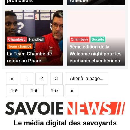
promoteurs
Amédée
Chambéry
Handball
Chambéry
Société
Team chambé
5ème édition de la
La Team Chambé de
Welcome night pour les
retour au Phare
étudiants chambériens
«
1
2
3
Aller à la page...
165
166
167
»
Le média digital des savoyards