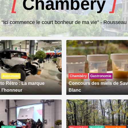
[
Chambéry
]
"Ici commence le court bonheur de ma vie" - Rousseau
Auto-moto
Chambéry
Gastronomie
to Rétro : La marque
Concours des miels de Sav
à l'honneur
Blanc