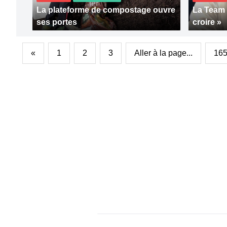
La plateforme de compostage ouvre
La Team 
ses portes
croire »
«
1
2
3
Aller à la page...
16