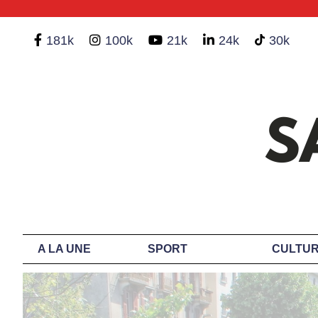
181k
100k
21k
24k
30k
A LA UNE
SPORT
CULTUR