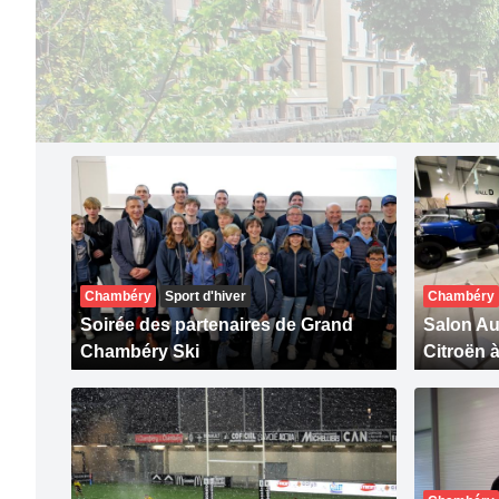
Chambéry
Sport d'hiver
Chambéry
Soirée des partenaires de Grand
Salon Au
Chambéry Ski
Citroën 