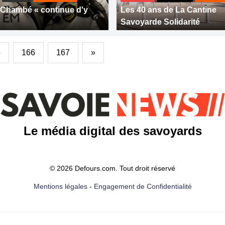
Chambé « continue d'y
Les 40 ans de La Cantine
Savoyarde Solidarité
5
166
167
»
Le média digital des savoyards
© 2026 Defours.com. Tout droit réservé
Mentions légales
-
Engagement de Confidentialité