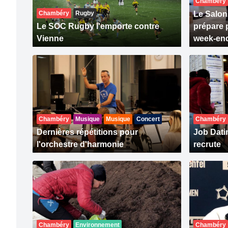
Chambéry
Chambéry
Rugby
Le Salon
Le SOC Rugby l'emporte contre
prépare 
Vienne
week-en
Chambéry
Musique
Musique
Concert
Chambéry
Dernières répétitions pour
Job Datin
l'orchestre d'harmonie
recrute
Chambéry
Environnement
Chambéry