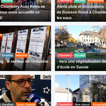
Société
Chambéry
Société
Innondation
 Chambéry Auto Retro se
Alerte pluie et inondations :
pour vous accueillir ce
de Buisson Rond à Chamb
d!
les eaux.
Emplois
Industrie
Chambéry
Société
g : le secteur de l'industrie
- Vers une végétalisation d
d'école en Savoie
Handball
Team chambé
Chambéry
Non classé
Associati