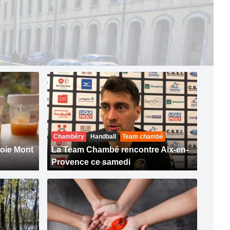
Chambéry
Handball
Team chambé
oie Mont
La Team Chambé rencontre Aix-en-
Provence ce samedi