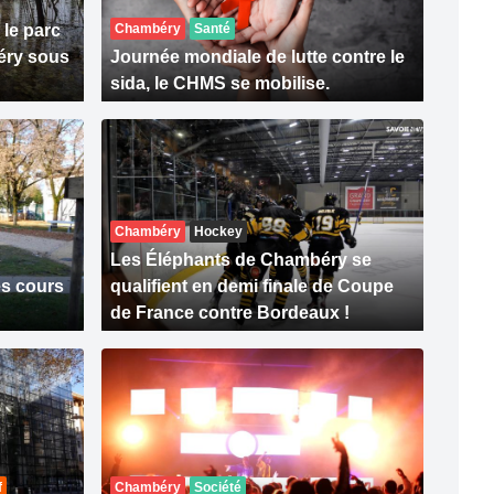
 le parc
Chambéry
Santé
éry sous
Journée mondiale de lutte contre le
sida, le CHMS se mobilise.
Chambéry
Hockey
Les Éléphants de Chambéry se
es cours
qualifient en demi finale de Coupe
de France contre Bordeaux !
f
Chambéry
Société