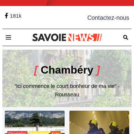
181k
Contactez-nous
Open main menu
[
Chambéry
]
"Ici commence le court bonheur de ma vie" -
Rousseau