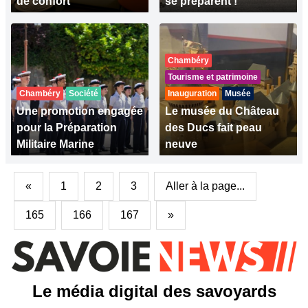
de confort
se préparent !
Chambéry
Tourisme et patrimoine
Chambéry
Société
Inauguration
Musée
Une promotion engagée
Le musée du Château
pour la Préparation
des Ducs fait peau
Militaire Marine
neuve
«
1
2
3
Aller à la page...
165
166
167
»
Le média digital des savoyards