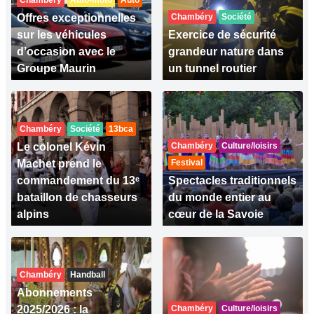
Chambéry
Auto-moto
Auto
Offres exceptionnelles
Chambéry
Société
sur les véhicules
Exercice de sécurité
d’occasion avec le
grandeur nature dans
Groupe Maurin
un tunnel routier
Chambéry
Société
13bca
Le colonel Kévin
Chambéry
Culture/loisirs
Machet prend le
Festival
commandement du 13ᵉ
Spectacles traditionnels
bataillon de chasseurs
du monde entier au
alpins
cœur de la Savoie
Chambéry
Handball
Abonnements
2025/2026 : la
Chambéry
Culture/loisirs