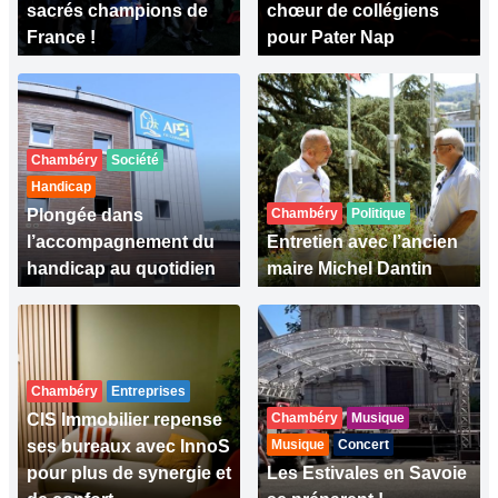
sacrés champions de
chœur de collégiens
France !
pour Pater Nap
Chambéry
Société
Handicap
Plongée dans
Chambéry
Politique
l’accompagnement du
Entretien avec l’ancien
handicap au quotidien
maire Michel Dantin
Chambéry
Entreprises
CIS Immobilier repense
Chambéry
Musique
ses bureaux avec InnoS
Musique
Concert
pour plus de synergie et
Les Estivales en Savoie