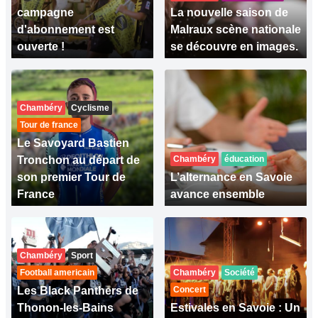
campagne
La nouvelle saison de
d'abonnement est
Malraux scène nationale
ouverte !
se découvre en images.
Chambéry
Cyclisme
Tour de france
Le Savoyard Bastien
Tronchon au départ de
Chambéry
éducation
son premier Tour de
L’alternance en Savoie
France
avance ensemble
Chambéry
Sport
Football americain
Chambéry
Société
Les Black Panthers de
Concert
Thonon-les-Bains
Estivales en Savoie : Un