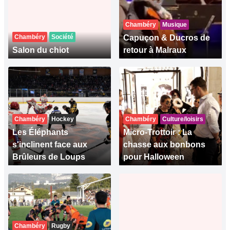
Chambéry
Musique
Chambéry
Société
Capuçon & Ducros de
Salon du chiot
retour à Malraux
Chambéry
Hockey
Chambéry
Culture/loisirs
Les Éléphants
Micro-Trottoir : La
s'inclinent face aux
chasse aux bonbons
Brûleurs de Loups
pour Halloween
Chambéry
Rugby