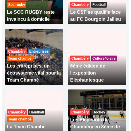
Soc rugby
Chambéry
Football
Le SOC RUGBY reste
Le CSF se qualifie face
invaincu à domicile
au FC Bourgoin Jallieu
Chambéry
Entreprises
Team chambé
Chambéry
Culture/loisirs
Les entreprises, un
6ème édition de
écosystème vital pour la
l'exposition
Team Chambé
Eléphantesque
Chambéry
Handball
Chambéry
Hockey
Team chambé
Les Éléphants de
La Team Chambé
Chambéry en 8ème de