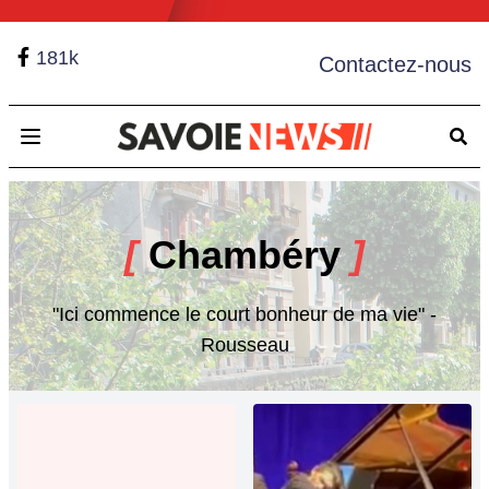
181k
Contactez-nous
Open main menu
[
Chambéry
]
"Ici commence le court bonheur de ma vie" -
Rousseau