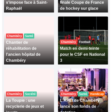
s'impose face à Saint-
finale Coupe de France
Raphaël
de hockey sur glace
Chambéry
Santé
Chantier de
Chambéry
Football
réhabilitation de
Match en demi-teinte
l'ancien hôpital de
pour le CSF en National
Chambéry
3
Chambéry
Société
Chambéry
Santé
Handicap
La Toupie : une
L'APEI de Chambéry
recyclerie de jeux et
lance son fonds de