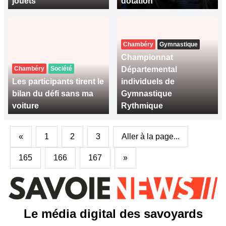
jouets
dotation
Chambéry
Gymnastique
Championnat
Chambéry
Société
Départemental
Les participants tirent le
individuels de
bilan du défi sans ma
Gymnastique
voiture
Rythmique
«
1
2
3
Aller à la page...
165
166
167
»
Le média digital des savoyards