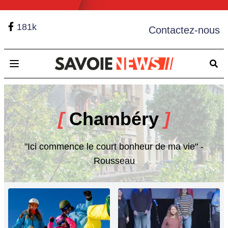
181k
Contactez-nous
Open main menu
[
Chambéry
]
"Ici commence le court bonheur de ma vie" -
Rousseau