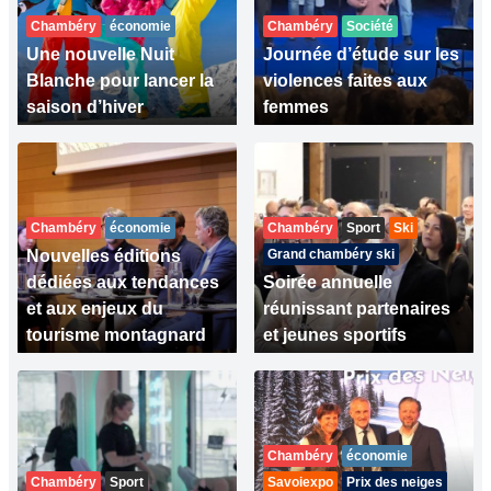
Chambéry
économie
Chambéry
Société
Une nouvelle Nuit
Journée d’étude sur les
Blanche pour lancer la
violences faites aux
saison d’hiver
femmes
Chambéry
économie
Chambéry
Sport
Ski
Nouvelles éditions
Grand chambéry ski
dédiées aux tendances
Soirée annuelle
et aux enjeux du
réunissant partenaires
tourisme montagnard
et jeunes sportifs
Chambéry
économie
Chambéry
Sport
Savoiexpo
Prix des neiges