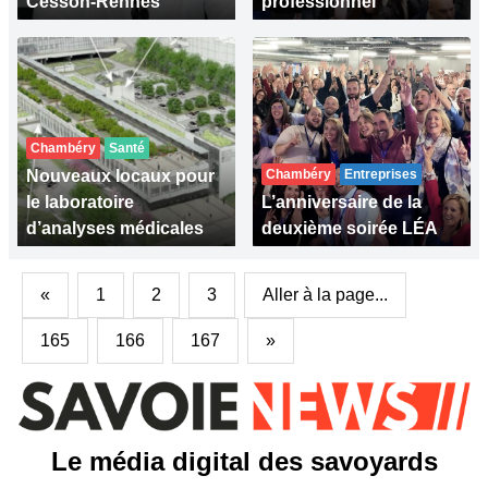
Cesson-Rennes
professionnel
Chambéry
Santé
Nouveaux locaux pour
Chambéry
Entreprises
le laboratoire
L’anniversaire de la
d’analyses médicales
deuxième soirée LÉA
«
1
2
3
Aller à la page...
165
166
167
»
Le média digital des savoyards