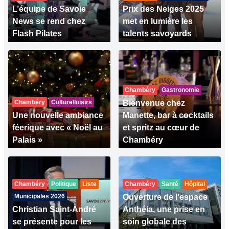
L’équipe de Savoie
Prix des Neiges 2025
News se rend chez
met en lumière les
Flash Pilates
talents savoyards
Chambéry
Gastronomie
Chambéry
Culture/loisirs
Bienvenue chez
Une nouvelle ambiance
Manette, bar à cocktails
féerique avec « Noël au
et spritz au cœur de
Palais »
Chambéry
Chambéry
Politique
Liste
Chambéry
Santé
Hôpital
Municipales 2026
Ouverture de l’espace
Christian Saint-André
Anthéia, une prise en
se présente pour les
soin globale des