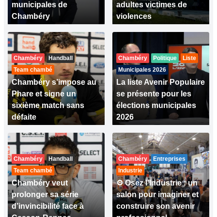
municipales de
adultes victimes de
Chambéry
violences
Chambéry
Handball
Chambéry
Politique
Liste
Team chambé
Municipales 2026
Chambéry s’impose au
La liste Avenir Populaire
Phare et signe un
se présente pour les
sixième match sans
élections municipales
défaite
2026
Chambéry
Handball
Chambéry
Entreprises
Team chambé
Industrie
Chambéry veut
⚙ Osez l’Industrie : un
prolonger sa série
salon pour imaginer et
d’invincibilité face à
construire son avenir