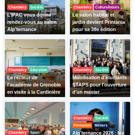
Chambéry
Société
Chambéry
Culture/loisirs
L’IPAC vous donne
Le salon habitat et
rendez-vous au salon
jardin devient Printania
Alp’ternance
pour sa 38e édition
Chambéry
éducation
Chambéry
Société
Le recteur de
Mobilisation d’étudiants
l’académie de Grenoble
STAPS pour l’ouverture
en visite à la Cardinière
d’un master
Chambéry
Société
Formation
Métiers
Chambéry
Sport
Alp’ternance 2026 : les