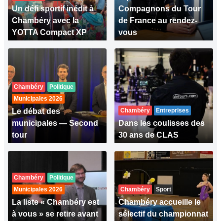
Un défi sportif inédit à
Compagnons du Tour
Chambéry avec la
de France au rendez-
YOTTA Compact XP
vous
Chambéry
Politique
Municipales 2026
Le débat des
Chambéry
Entreprises
municipales — Second
Dans les coulisses des
tour
30 ans de CLAS
Chambéry
Politique
Municipales 2026
Chambéry
Sport
La liste « Chambéry est
Chambéry accueille le
à vous » se retire avant
sélectif du championnat