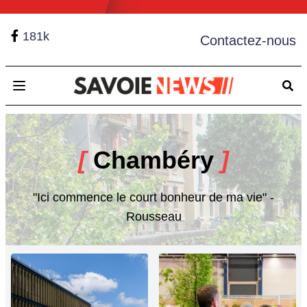
181k
Contactez-nous
Open main menu
[
Chambéry
]
"Ici commence le court bonheur de ma vie" -
Rousseau