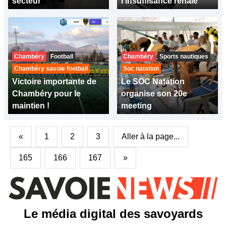
secteur
l’insuffisance rénale
Chambéry
Football
Chambéry
Sports nautiques
Chambéry savoie football
Soc natation
Victoire importante de
Le SOC Natation
Chambéry pour le
organise son 20e
maintien !
meeting
«
1
2
3
Aller à la page...
165
166
167
»
Le média digital des savoyards