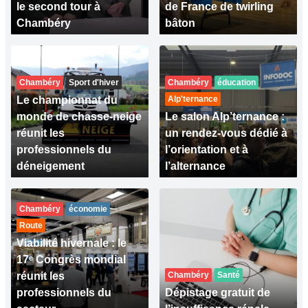
le second tour à
de France de twirling
Chambéry
bâton
Chambéry
Sport d'hiver
Chambéry
éducation
Le championnat du
Alp'ternance
monde de chasse-neige
Le salon Alp’ternance :
réunit les
un rendez-vous dédié à
professionnels du
l’orientation et à
déneigement
l’alternance
Chambéry
économie
Route
Viabilité hivernale : le
17ᵉ Congrès mondial
réunit les
Chambéry
Santé
professionnels du
Dépistage gratuit de