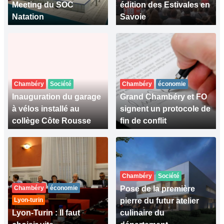
Meeting du SOC
édition des Estivales en
Natation
Savoie
Chambéry
Société
Chambéry
économie
Inauguration du garage
Grand Chambéry et FO
à vélos installé au
signent un protocole de
collège Côte Rousse
fin de conflit
Chambéry
Société
Chambéry
économie
Pose de la première
Lyon-turin
pierre du futur atelier
Lyon-Turin : Il faut
culinaire du