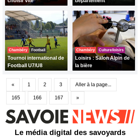
choisir vite
département
Chambéry
Football
Chambéry
Culture/loisirs
Tournoi international de
Loisirs : Salon Alpin de
Football U7/U8
la bière
«
1
2
3
Aller à la page...
165
166
167
»
Le média digital des savoyards