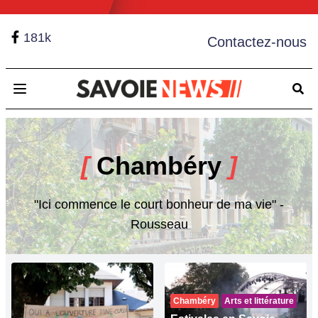
181k
Contactez-nous
Open main menu
[
Chambéry
]
"Ici commence le court bonheur de ma vie" -
Rousseau
Chambéry
Arts et littérature