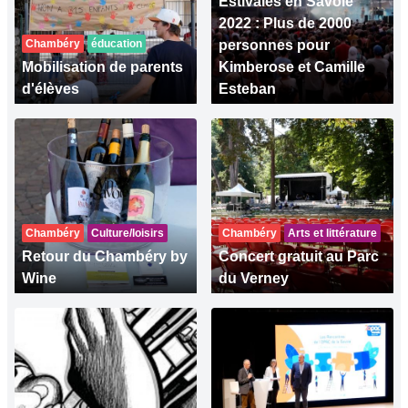
Estivales en Savoie
2022 : Plus de 2000
Chambéry
éducation
personnes pour
Mobilisation de parents
Kimberose et Camille
d'élèves
Esteban
Chambéry
Culture/loisirs
Chambéry
Arts et littérature
Retour du Chambéry by
Concert gratuit au Parc
Wine
du Verney