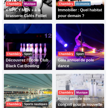
Chambéry
Musique
Chambéry
économie
« SPICY MEN » à la
Immobilier : Quel habitat
brasserie Cafés Folliet
pour demain ?
Chambéry
Sport
Chambéry
Sport
Découvrez l'École Club
Gala annuel de pole
Black Cat Bowling
dance
Chambéry
Musique
Hoshi annule son
Chambéry
Sports nautiques
concert pour la nouvelle