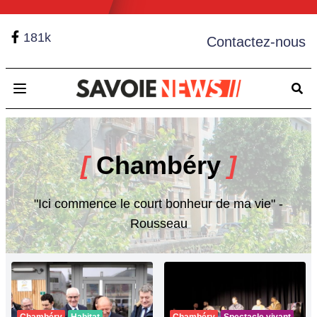
181k
Contactez-nous
Open main menu
[
Chambéry
]
"Ici commence le court bonheur de ma vie" -
Rousseau