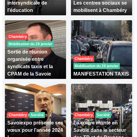
intersyndicale de
Les centres sociaux se
l'éducation
mobilisent à Chambéry
Chambéry
Mobilisation du 29 janvier
Sortie de réunion
organisée entre
Chambéry
syndicats taxis et la
Mobilisation du 29 janvier
CPAM de la Savoie
MANIFESTATION TAXIS
Chambéry
Société
Chambéry
Société
Savoiexpo présente ses
La colère monte en
vœux pour l’année 2024
Savoie dans le secteur