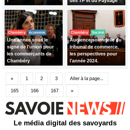
!
des TP et du Paysage
Chambéry
économie
Chambéry
Société
Une année sous le
Audience solennelle du
signe de l’union pour
tribunal de commerce,
les commerçants de
les perspectives pour
Chambéry
l’année 2024.
«
1
2
3
Aller à la page...
165
166
167
»
Le média digital des savoyards