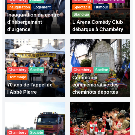
Chambéry
Habitat
Chambéry
Spectacle vivant
Inauguration
Logement
Spectacle
Humour
Inauguration du centre
Stand-up
d'hébergement
L'Arena Comédy Club
d'urgence
débarque à Chambéry
Chambéry
Société
Chambéry
Société
Hommage
Cérémonie
70 ans de l'appel de
commémorative des
l'Abbé Pierre
cheminots déportés
Chambéry
Société