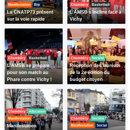
Manifestation
Btp
Chambéry
Basketball
La CNATP73 présent
L'AMSB s'incline face à
sur la voie rapide
Vichy
Chambéry
Basketball
Chambéry
Société
L'AMSB se prépare
Réception des lauréats
pour son match au
de la 2e édition du
Phare contre Vichy !
budget citoyen
Chambéry
éducation
Manifestation
Chambéry
Société
Manifestation
Manifestation
Social