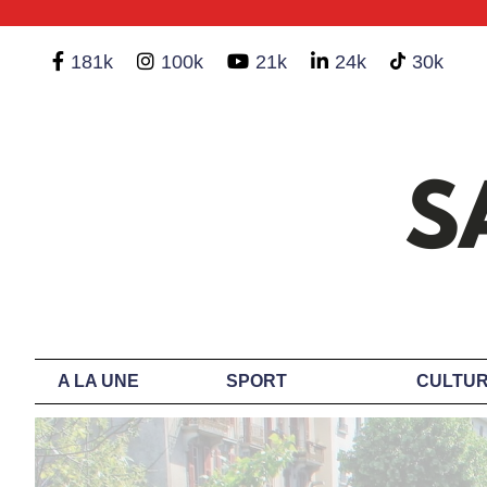
181k
100k
21k
24k
30k
A LA UNE
SPORT
CULTUR