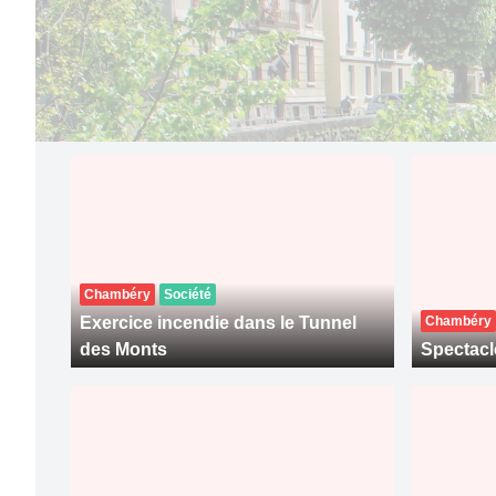
Chambéry
Société
Exercice incendie dans le Tunnel
Chambéry
des Monts
Spectacl