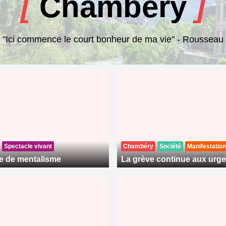
[
Chambéry
]
"Ici commence le court bonheur de ma vie" - Rousseau
Spectacle vivant
Chambéry
Société
Manifestation
e de mentalisme
La grève continue aux urg