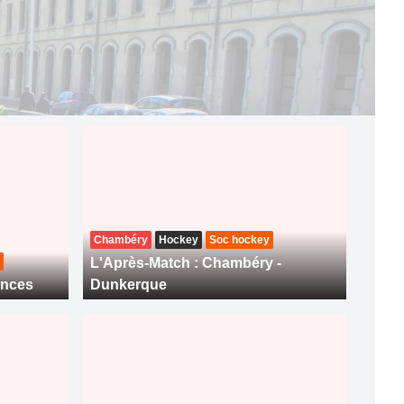
Chambéry
Hockey
Soc hockey
L'Après-Match : Chambéry -
ences
Dunkerque