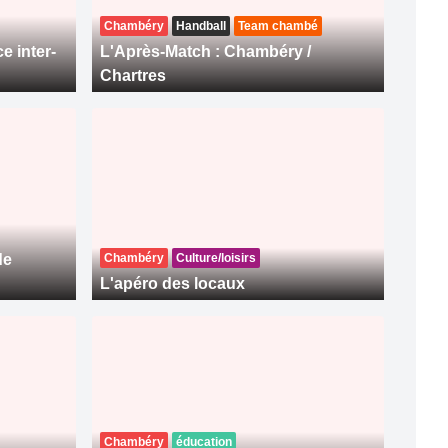
Chambéry
Handball
Team chambé
e inter-
L'Après-Match : Chambéry /
Chartres
de
Chambéry
Culture/loisirs
L'apéro des locaux
Chambéry
éducation