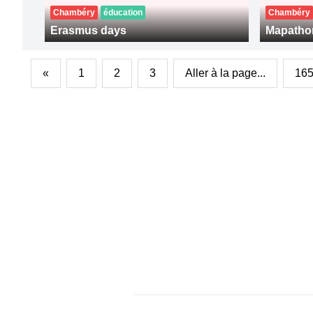
Chambéry
éducation
Chambéry
Erasmus days
Mapatho
«
1
2
3
Aller à la page...
16