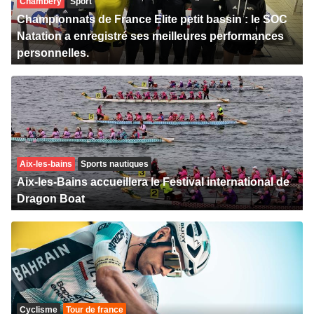
Chambéry
Sport
Championnats de France Elite petit bassin : le SOC
Natation a enregistré ses meilleures performances
personnelles.
Aix-les-bains
Sports nautiques
Aix-les-Bains accueillera le Festival international de
Dragon Boat
Cyclisme
Tour de france