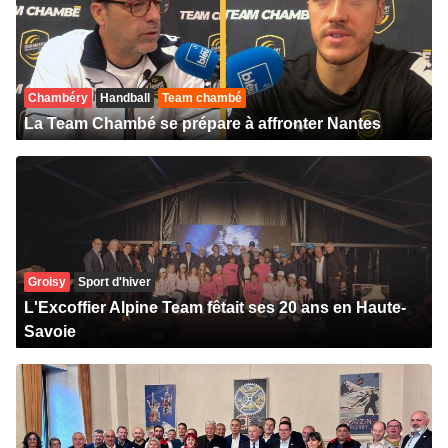
Chambéry
Handball
Team chambé
La Team Chambé se prépare à affronter Nantes
Groisy
Sport d'hiver
L'Excoffier Alpine Team fêtait ses 20 ans en Haute-
Savoie