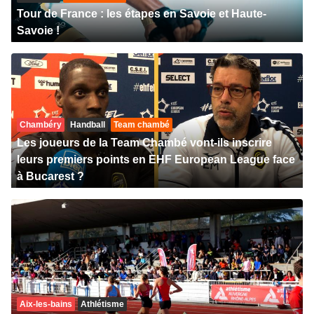
Tour de France : les étapes en Savoie et Haute-
Savoie !
Chambéry
Handball
Team chambé
Les joueurs de la Team Chambé vont-ils inscrire
leurs premiers points en EHF European League face
à Bucarest ?
Aix-les-bains
Athlétisme