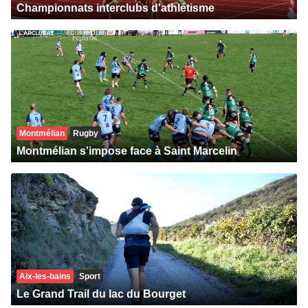
Championnats interclubs d'athlétisme
Montmélian
Rugby
Montmélian s'impose face à Saint Marcelin
Aix-les-bains
Sport
Le Grand Trail du lac du Bourget