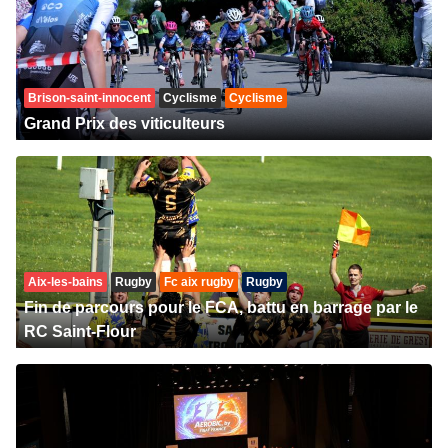
Brison-saint-innocent
Cyclisme
Cyclisme
Grand Prix des viticulteurs
Aix-les-bains
Rugby
Fc aix rugby
Rugby
Fin de parcours pour le FCA, battu en barrage par le
RC Saint-Flour