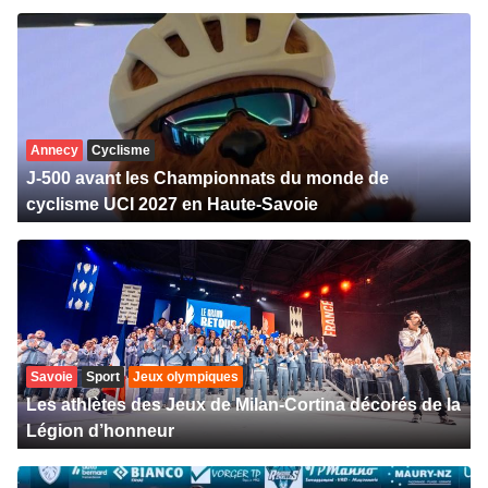
Annecy
Cyclisme
J-500 avant les Championnats du monde de
cyclisme UCI 2027 en Haute-Savoie
Savoie
Sport
Jeux olympiques
Les athlètes des Jeux de Milan-Cortina décorés de la
Légion d’honneur