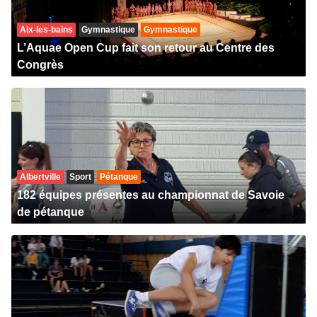
Aix-les-bains
Gymnastique
Gymnastique
L’Aquae Open Cup fait son retour au Centre des
Congrès
Albertville
Sport
Pétanque
182 équipes présentes au championnat de Savoie
de pétanque