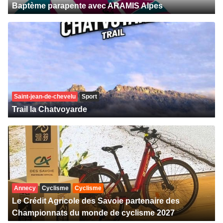
Baptème parapente avec ARAMIS Alpes
Saint-jean-de-chevelu
Sport
Trail la Chatvoyarde
Annecy
Cyclisme
Cyclisme
Le Crédit Agricole des Savoie partenaire des
Championnats du monde de cyclisme 2027