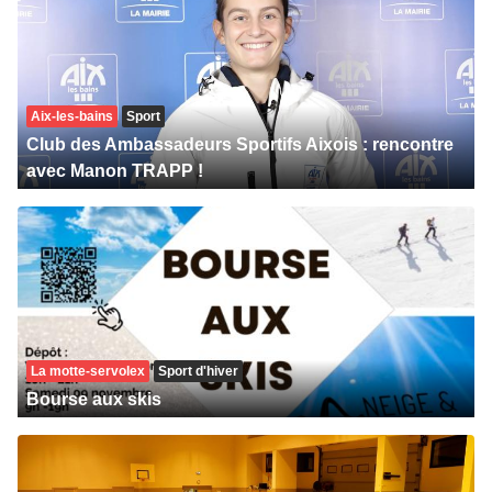
Aix-les-bains
Sport
Club des Ambassadeurs Sportifs Aixois : rencontre
avec Manon TRAPP !
La motte-servolex
Sport d'hiver
Bourse aux skis