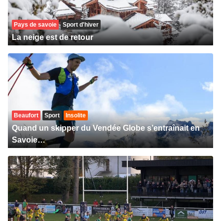
Pays de savoie
Sport d'hiver
La neige est de retour
Beaufort
Sport
Insolite
Quand un skipper du Vendée Globe s’entraînait en
Savoie…