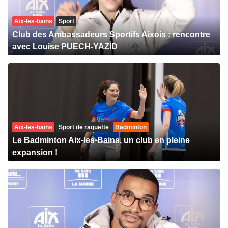
Aix-les-bains
Sport
Club des Ambassadeurs Sportifs Aixois : rencontre
avec Louise PUECH-YAZID
Aix-les-bains
Sport de raquette
Badminton
Le Badminton Aix-les-Bains, un club en pleine
expansion !