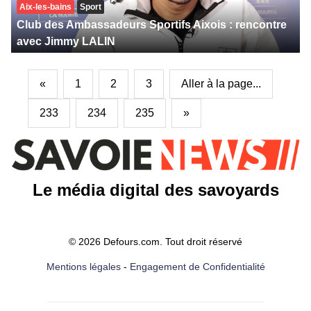
Aix-les-bains
Sport
Club des Ambassadeurs Sportifs Aixois : rencontre
avec Jimmy LALIN
«
1
2
3
Aller à la page...
233
234
235
»
Le média digital des savoyards
© 2026 Defours.com. Tout droit réservé
Mentions légales
-
Engagement de Confidentialité