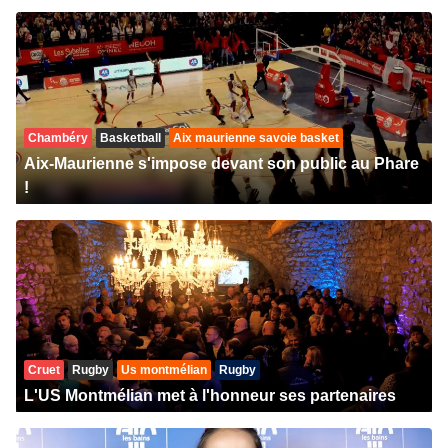
Chambéry
Basketball
Aix maurienne savoie basket
Aix-Maurienne s'impose devant son public au Phare
!
Cruet
Rugby
Us montmélian
Rugby
L'US Montmélian met à l'honneur ses partenaires