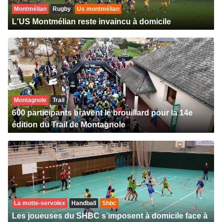
Montmélian
Rugby
Us montmélian
L'US Montmélian reste invaincu à domicile
Montagnole
Trail
600 participants bravent le brouillard pour la 14e
édition du Trail de Montagnole
La motte-servolex
Handball
Shbc
Les joueuses du SHBC s’imposent à domicile face à