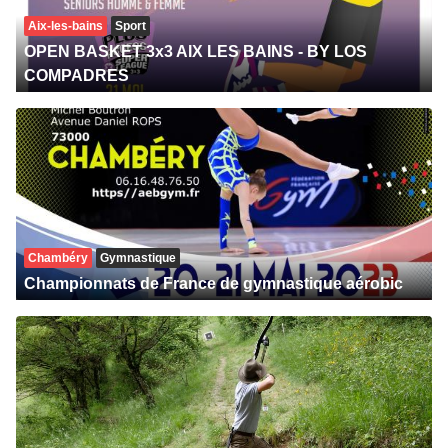
Aix-les-bains
Sport
OPEN BASKET 3x3 AIX LES BAINS - BY LOS
COMPADRES
Chambéry
Gymnastique
Championnats de France de gymnastique aérobic