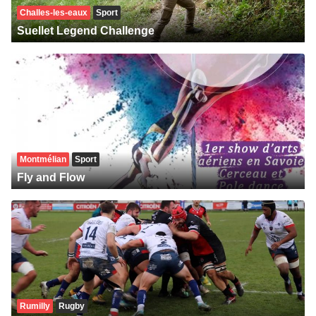
Challes-les-eaux
Sport
Suellet Legend Challenge
Montmélian
Sport
Fly and Flow
Rumilly
Rugby