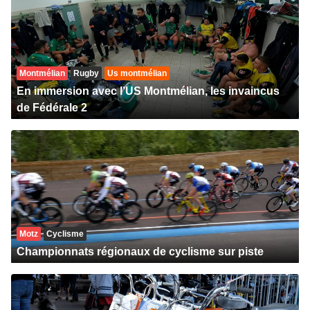
Montmélian
Rugby
Us montmélian
En immersion avec l’US Montmélian, les invaincus
de Fédérale 2
Motz
Cyclisme
Championnats régionaux de cyclisme sur piste