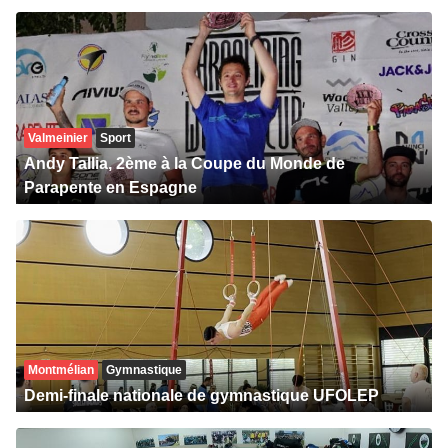
Valmeinier
Sport
Andy Tallia, 2ème à la Coupe du Monde de
Parapente en Espagne
Montmélian
Gymnastique
Demi-finale nationale de gymnastique UFOLEP