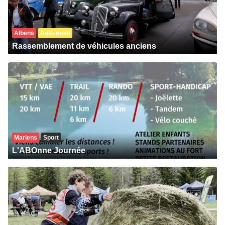
Albens
Auto-moto
Rassemblement de véhicules anciens
Marlens
Sport
L'ABOnne Journée