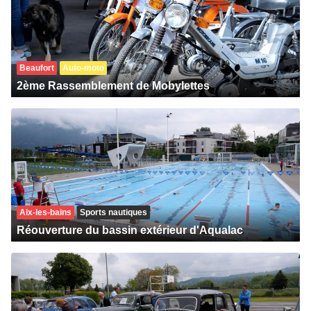
Beaufort
Auto-moto
2ème Rassemblement de Mobylettes
Aix-les-bains
Sports nautiques
Réouverture du bassin extérieur d'Aqualac