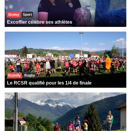
Groisy
Sport
Excoffier célèbre ses athlètes
Rumilly
Rugby
Le RCSR qualifié pour les 1/4 de finale