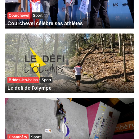
Courchevel
Sport
Courchevel célèbre ses athlètes
Brides-les-bains
Sport
Le défi de l'olympe
Chambéry
Sport