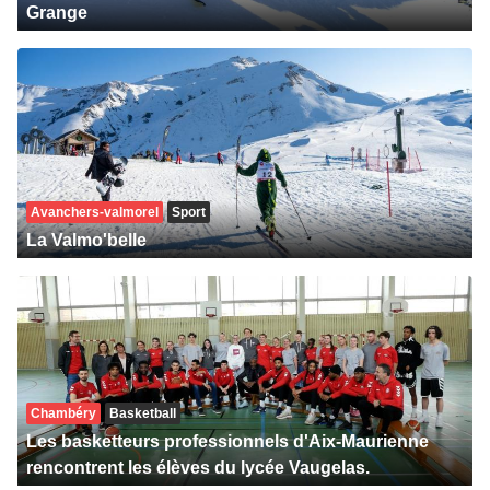
Grange
Avanchers-valmorel
Sport
La Valmo'belle
Chambéry
Basketball
Les basketteurs professionnels d'Aix-Maurienne
rencontrent les élèves du lycée Vaugelas.