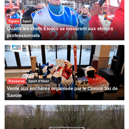
Tignes
Sport
Quand les chefs Étoilés se mesurent aux skieurs
professionnels
Tresserve
Sport d'hiver
Vente aux enchères organisée par le Comité Ski de
Savoie