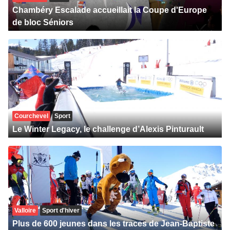
Chambéry Escalade accueillait la Coupe d'Europe
de bloc Séniors
Courchevel
Sport
Le Winter Legacy, le challenge d’Alexis Pinturault
Valloire
Sport d'hiver
Plus de 600 jeunes dans les traces de Jean-Baptiste