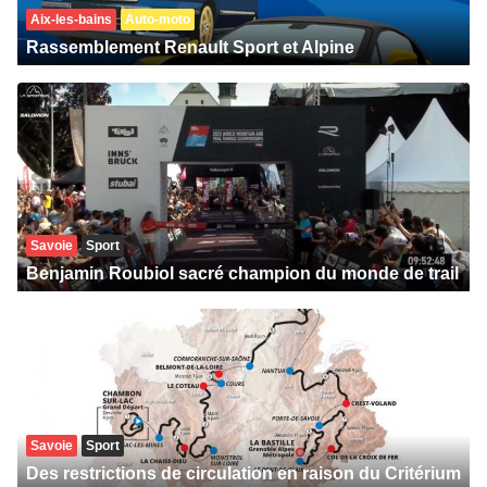
Aix-les-bains
Auto-moto
Rassemblement Renault Sport et Alpine
Savoie
Sport
Benjamin Roubiol sacré champion du monde de trail
Savoie
Sport
Des restrictions de circulation en raison du Critérium