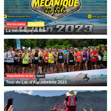
Aix-les-bains
Auto-moto
La mécanique en fête
Aiguebelette-le-lac
Sport
Tour du Lac d'Aiguebelette 2023