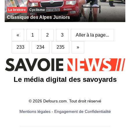
La bridoire
Cyclisme
Classique des Alpes Juniors
«
1
2
3
Aller à la page...
233
234
235
»
Le média digital des savoyards
© 2026 Defours.com. Tout droit réservé
Mentions légales
-
Engagement de Confidentialité