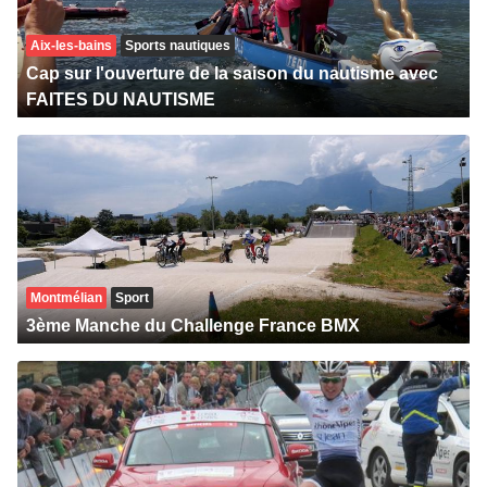
Aix-les-bains
Sports nautiques
Cap sur l'ouverture de la saison du nautisme avec
FAITES DU NAUTISME
Montmélian
Sport
3ème Manche du Challenge France BMX