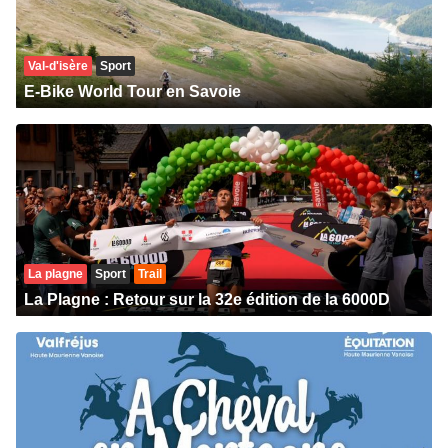
Val-d'isère
Sport
E-Bike World Tour en Savoie
La plagne
Sport
Trail
La Plagne : Retour sur la 32e édition de la 6000D