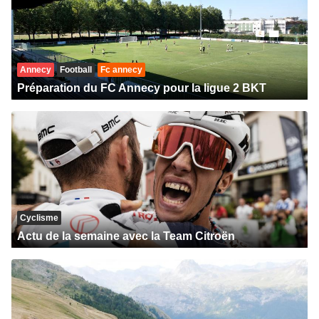
Annecy
Football
Fc annecy
Préparation du FC Annecy pour la ligue 2 BKT
Cyclisme
Actu de la semaine avec la Team Citroën