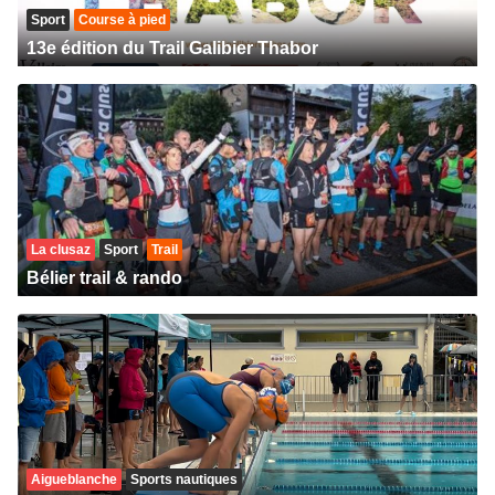
Sport
Course à pied
13e édition du Trail Galibier Thabor
La clusaz
Sport
Trail
Bélier trail & rando
Aigueblanche
Sports nautiques