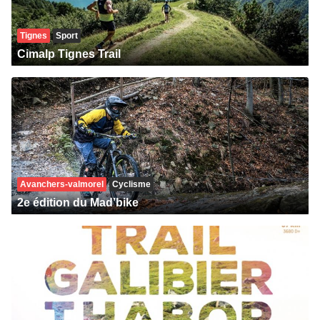
Tignes
Sport
Cimalp Tignes Trail
Avanchers-valmorel
Cyclisme
2e édition du Mad’bike