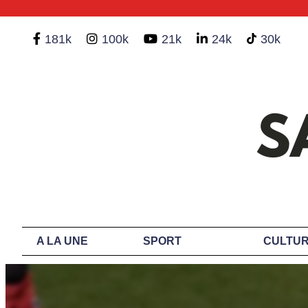
181k
100k
21k
24k
30k
A LA UNE
SPORT
CULTUR