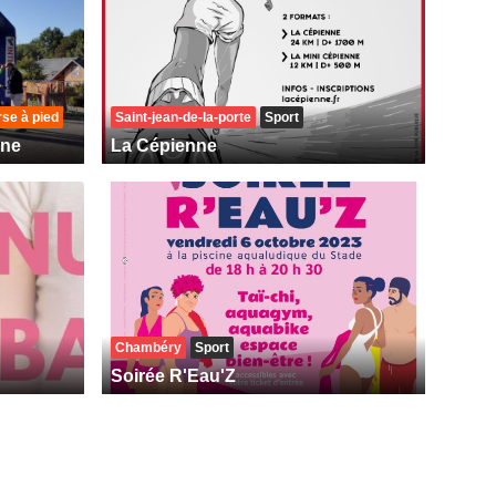
se à pied
Saint-jean-de-la-porte
Sport
nne
La Cépienne
Chambéry
Sport
Soirée R'Eau'Z