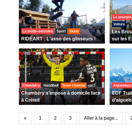
Le bourget
Voiture
La motte-servolex
Sport
Skate
Les Brou
RIDEART : L'asso des glisseurs !
sur les É
Chambéry
Handball
Team chambé
Aigueblan
Chambéry s’impose à domicile face
EDF Trai
à Créteil
d'aigueb
«
1
2
3
Aller à la page...