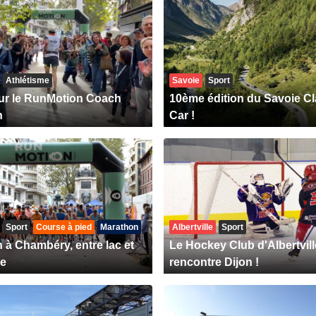
Athlétisme
Savoie
Sport
ur le RunMotion Coach
10ème édition du Savoie Cl
n
Car !
Sport
Course à pied
Marathon
Albertville
Sport
 à Chambéry, entre lac et
Le Hockey Club d'Albertvill
e
rencontre Dijon !