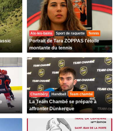
Aix-les-bains
Sport de raquette
Tennis
assic
Portrait de Tara ZOPPAS l'étoile
montante du tennis
Chambéry
Handball
Team chambé
e
La Team Chambé se prépare à
affronter Dunkerque