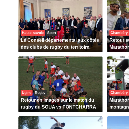
Haute-savoie
Sport
Chambéry
Le Conseil départemental aux côtés
Retour s
des clubs de rugby du territoire.
Maratho
Ugine
Rugby
Chambéry
Retour en images sur le match du
Marathon
rugby du SOUA vs PONTCHARRA
montagn